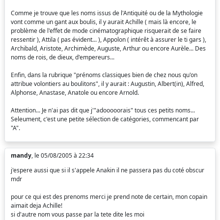
Comme je trouve que les noms issus de l'Antiquité ou de la Mythologie
vont comme un gant aux boulis, il y aurait Achille ( mais là encore, le
problème de l'effet de mode cinématographique risquerait de se faire
ressentir ), Attila ( pas évident... ), Appolon ( intérêt à assurer le ti gars ),
Archibald, Aristote, Archimède, Auguste, Arthur ou encore Aurèle... Des
noms de rois, de dieux, d'empereurs...
Enfin, dans la rubrique "prénoms classiques bien de chez nous qu'on
attribue volontiers au boulitons", il y aurait : Augustin, Albert(in), Alfred,
Alphonse, Anastase, Anatole ou encore Arnold.
Attention... Je n'ai pas dit que j'"adooooorais" tous ces petits noms...
Seleument, c'est une petite sélection de catégories, commencant par
"A".
mandy
, le 05/08/2005 à 22:34
j'espere aussi que si il s'appele Anakin il ne passera pas du coté obscur
mdr
pour ce qui est des prenoms merci je prend note de certain, mon copain
aimait deja Achille!
si d'autre nom vous passe par la tete dite les moi