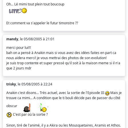
Oh... Lé mimi tout plein tout boucoup
Et comment va s'appeler le futur timonstre ??
mandy
, le 05/08/2005 à 21:01
merci pour lui!!!
bah on a pensé à Anakin mais si vous avez des idées faites en part ca
nous aidera merci! je vous mettrai des photos de son evolution!
je suis trop contente et super pressé qu'il soit à la maison meme si il n'a
que 2 jours mdr
trisky
, le 05/08/2005 à 22:24
Anakin c'est disons... Très actuel, avec la sortie de l'Episode III
Mais je
trouve ca mimi... A condition que le ti bouli décide pas de passer du côté
obscur
.
C'est par où la sortie ?
Sinon, tiré de l'animé, il y a Akira ou les Mousquetaires, Aramis et Athos.