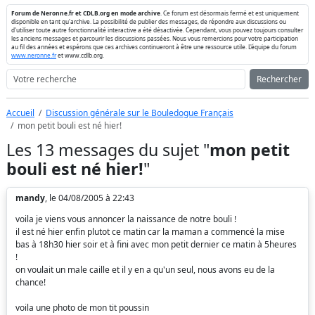
Forum de Neronne.fr et CDLB.org en mode archive
. Ce forum est désormais fermé et est uniquement
disponible en tant qu'archive. La possibilité de publier des messages, de répondre aux discussions ou
d'utiliser toute autre fonctionnalité interactive a été désactivée. Cependant, vous pouvez toujours consulter
les anciens messages et parcourir les discussions passées. Nous vous remercions pour votre participation
au fil des années et espérons que ces archives continueront à être une ressource utile. L'équipe du forum
www.neronne.fr
et www.cdlb.org.
Rechercher
Accueil
Discussion générale sur le Bouledogue Français
mon petit bouli est né hier!
Les 13 messages du sujet "
mon petit
bouli est né hier!
"
mandy
, le 04/08/2005 à 22:43
voila je viens vous annoncer la naissance de notre bouli !
il est né hier enfin plutot ce matin car la maman a commencé la mise
bas à 18h30 hier soir et à fini avec mon petit dernier ce matin à 5heures
!
on voulait un male caille et il y en a qu'un seul, nous avons eu de la
chance!
voila une photo de mon tit poussin