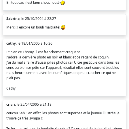
En tout cas il est bien chouchouté
Sabrina
, le 25/10/2004 à 22:27
Merci!!! encore un bouli maltraité!
cathy
, le 18/01/2005 à 10:36
Et bien ce Thomy, il est franchement craquant.
J'adore la dernière photo en noir et blanc et ce regard de coquin.
J'ai du mal à faire d'aussi jolies photos car Ulcie gesticule dans tous les
sens ou bien se jette sur l'appareil, résultat elles sont souvent troubles
mais heureusement avec les numériques on peut crascher ce qui ne
plait pas.
Cathy
cricri
, le 25/04/2005 à 21:18
coucou Sab !! en effet, les photos sont superbes et la jounée illustrée je
trouve ça très sympa !!
Tu fera pareil avec ta boulette j'espère ? Ca promet de belles illustrations