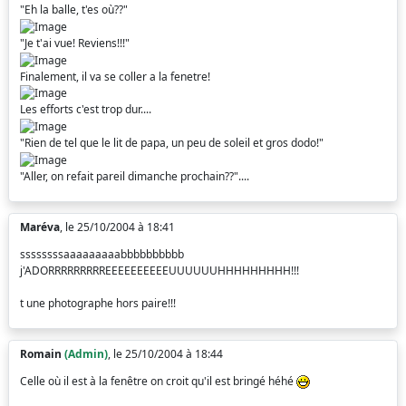
"Eh la balle, t'es où??"
"Je t'ai vue! Reviens!!!"
Finalement, il va se coller a la fenetre!
Les efforts c'est trop dur....
"Rien de tel que le lit de papa, un peu de soleil et gros dodo!"
"Aller, on refait pareil dimanche prochain??"....
Maréva
, le 25/10/2004 à 18:41
ssssssssaaaaaaaaabbbbbbbbbb
j'ADORRRRRRRRREEEEEEEEEEUUUUUUHHHHHHHHH!!!
t une photographe hors paire!!!
Romain
(Admin)
, le 25/10/2004 à 18:44
Celle où il est à la fenêtre on croit qu'il est bringé héhé