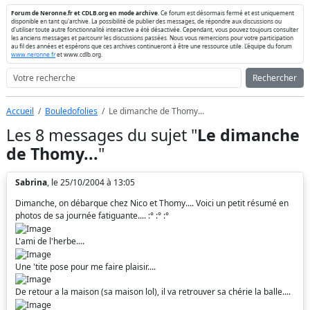
Forum de Neronne.fr et CDLB.org en mode archive
. Ce forum est désormais fermé et est uniquement
disponible en tant qu'archive. La possibilité de publier des messages, de répondre aux discussions ou
d'utiliser toute autre fonctionnalité interactive a été désactivée. Cependant, vous pouvez toujours consulter
les anciens messages et parcourir les discussions passées. Nous vous remercions pour votre participation
au fil des années et espérons que ces archives continueront à être une ressource utile. L'équipe du forum
www.neronne.fr
et www.cdlb.org.
Rechercher
Accueil
Bouledofolies
Le dimanche de Thomy...
Les 8 messages du sujet "
Le dimanche
de Thomy...
"
Sabrina
, le 25/10/2004 à 13:05
Dimanche, on débarque chez Nico et Thomy.... Voici un petit résumé en
photos de sa journée fatiguante.... :° :° :°
L'ami de l'herbe....
Une 'tite pose pour me faire plaisir....
De retour a la maison (sa maison lol), il va retrouver sa chérie la balle....