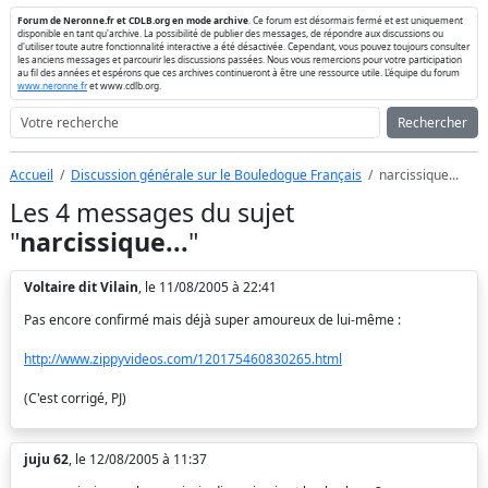
Forum de Neronne.fr et CDLB.org en mode archive
. Ce forum est désormais fermé et est uniquement
disponible en tant qu'archive. La possibilité de publier des messages, de répondre aux discussions ou
d'utiliser toute autre fonctionnalité interactive a été désactivée. Cependant, vous pouvez toujours consulter
les anciens messages et parcourir les discussions passées. Nous vous remercions pour votre participation
au fil des années et espérons que ces archives continueront à être une ressource utile. L'équipe du forum
www.neronne.fr
et www.cdlb.org.
Rechercher
Accueil
Discussion générale sur le Bouledogue Français
narcissique...
Les 4 messages du sujet
"
narcissique...
"
Voltaire dit Vilain
, le 11/08/2005 à 22:41
Pas encore confirmé mais déjà super amoureux de lui-même :
http://www.zippyvideos.com/120175460830265.html
(C'est corrigé, PJ)
juju 62
, le 12/08/2005 à 11:37