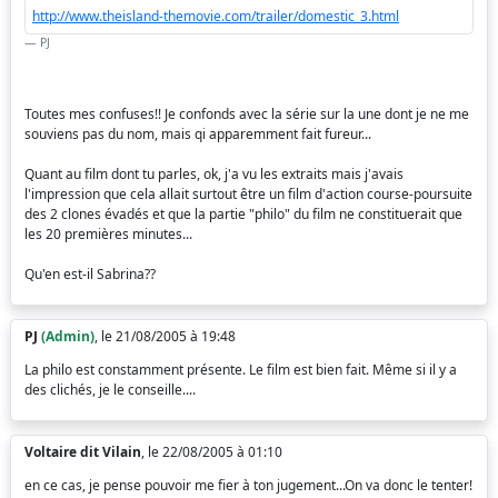
http://www.theisland-themovie.com/trailer/domestic_3.html
PJ
Toutes mes confuses!! Je confonds avec la série sur la une dont je ne me
souviens pas du nom, mais qi apparemment fait fureur...
Quant au film dont tu parles, ok, j'a vu les extraits mais j'avais
l'impression que cela allait surtout être un film d'action course-poursuite
des 2 clones évadés et que la partie "philo" du film ne constituerait que
les 20 premières minutes...
Qu'en est-il Sabrina??
PJ
(Admin)
, le 21/08/2005 à 19:48
La philo est constamment présente. Le film est bien fait. Même si il y a
des clichés, je le conseille....
Voltaire dit Vilain
, le 22/08/2005 à 01:10
en ce cas, je pense pouvoir me fier à ton jugement...On va donc le tenter!