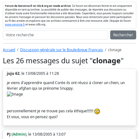
Forum de Neronne.fr et CDLB.org en mode archive
. Ce forum est désormais fermé et est uniquement
disponible en tant qu'archive. La possibilité de publier des messages, de répondre aux discussions ou
d'utiliser toute autre fonctionnalité interactive a été désactivée. Cependant, vous pouvez toujours consulter
les anciens messages et parcourir les discussions passées. Nous vous remercions pour votre participation
au fil des années et espérons que ces archives continueront à être une ressource utile. L'équipe du forum
www.neronne.fr
et www.cdlb.org.
Rechercher
Accueil
Discussion générale sur le Bouledogue Français
clonage
Les 26 messages du sujet "
clonage
"
juju 62
, le 13/08/2005 à 11:28
je viens d'apprendre quand Corée ils ont réussi à cloner un chien, un
lévrier afghan qui se prénome Snuppy.
personnellement je ne trouve pas cela éthique!!!!!!!
Et vous, vous en pensez quoi?
PJ
(Admin)
, le 13/08/2005 à 13:07