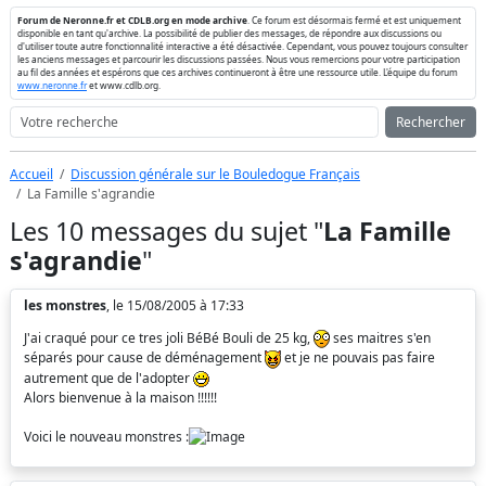
Forum de Neronne.fr et CDLB.org en mode archive
. Ce forum est désormais fermé et est uniquement
disponible en tant qu'archive. La possibilité de publier des messages, de répondre aux discussions ou
d'utiliser toute autre fonctionnalité interactive a été désactivée. Cependant, vous pouvez toujours consulter
les anciens messages et parcourir les discussions passées. Nous vous remercions pour votre participation
au fil des années et espérons que ces archives continueront à être une ressource utile. L'équipe du forum
www.neronne.fr
et www.cdlb.org.
Rechercher
Accueil
Discussion générale sur le Bouledogue Français
La Famille s'agrandie
Les 10 messages du sujet "
La Famille
s'agrandie
"
les monstres
, le 15/08/2005 à 17:33
J'ai craqué pour ce tres joli BéBé Bouli de 25 kg,
ses maitres s'en
séparés pour cause de déménagement
et je ne pouvais pas faire
autrement que de l'adopter
Alors bienvenue à la maison !!!!!!
Voici le nouveau monstres :