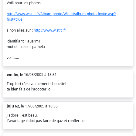
Voili pour les photos
http://www.wistiti.fr/Album-photo/Wistiti/album-photo-Invite.asp?
first=true
sinon allez sur :
http://www.wistiti.fr
identifiant : lauarm1
mot de passe : pamela
voili......
emilie
, le 16/08/2005 à 13:31
Trop fort c'est vachement chouette!
ta bien fais de l'adopter!lol
juju 62
, le 17/08/2005 à 18:55
j'adore il est beau.
L'avantage il doit pas faire de gaz et ronfler .lol