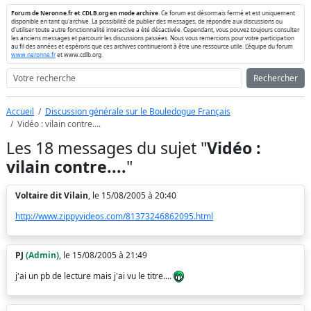
Forum de Neronne.fr et CDLB.org en mode archive
. Ce forum est désormais fermé et est uniquement
disponible en tant qu'archive. La possibilité de publier des messages, de répondre aux discussions ou
d'utiliser toute autre fonctionnalité interactive a été désactivée. Cependant, vous pouvez toujours consulter
les anciens messages et parcourir les discussions passées. Nous vous remercions pour votre participation
au fil des années et espérons que ces archives continueront à être une ressource utile. L'équipe du forum
www.neronne.fr
et www.cdlb.org.
Rechercher
Accueil
Discussion générale sur le Bouledogue Français
Vidéo : vilain contre....
Les 18 messages du sujet "
Vidéo :
vilain contre....
"
Voltaire dit Vilain
, le 15/08/2005 à 20:40
http://www.zippyvideos.com/81373246862095.html
PJ
(Admin)
, le 15/08/2005 à 21:49
j'ai un pb de lecture mais j'ai vu le titre....