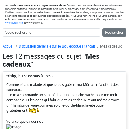
Forum de Neronne.fr et CDLB.org en mode archive
. Ce forum est désormais fermé et est uniquement
disponible en tant qu'archive. La possibilité de publier des messages, de répondre aux discussions ou
d'utiliser toute autre fonctionnalité interactive a été désactivée. Cependant, vous pouvez toujours consulter
les anciens messages et parcourir les discussions passées. Nous vous remercions pour votre participation
au fil des années et espérons que ces archives continueront à être une ressource utile. L'équipe du forum
www.neronne.fr
et www.cdlb.org.
Rechercher
Accueil
Discussion générale sur le Bouledogue Français
Mes cadeaux
Les 12 messages du sujet "
Mes
cadeaux
"
trisky
, le 16/08/2005 à 16:53
Comme j'étais malade et que je suis guérie, ma Môman m'a offert des
cadeaux...
Elle m'a commandé un canapé-lit et une peluche-vache pour me tenir
compagnie. Et les gens qui fabriquent les cadeaux m'ont même envoyé
un "hamburger-qui-couine-avec-une-corde-blanche-et-rouge"
gratuitement
Voilà ce que ca donne :