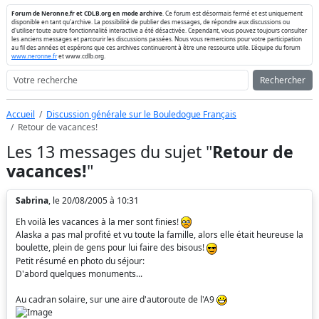
Forum de Neronne.fr et CDLB.org en mode archive
. Ce forum est désormais fermé et est uniquement
disponible en tant qu'archive. La possibilité de publier des messages, de répondre aux discussions ou
d'utiliser toute autre fonctionnalité interactive a été désactivée. Cependant, vous pouvez toujours consulter
les anciens messages et parcourir les discussions passées. Nous vous remercions pour votre participation
au fil des années et espérons que ces archives continueront à être une ressource utile. L'équipe du forum
www.neronne.fr
et www.cdlb.org.
Rechercher
Accueil
Discussion générale sur le Bouledogue Français
Retour de vacances!
Les 13 messages du sujet "
Retour de
vacances!
"
Sabrina
, le 20/08/2005 à 10:31
Eh voilà les vacances à la mer sont finies!
Alaska a pas mal profité et vu toute la famille, alors elle était heureuse la
boulette, plein de gens pour lui faire des bisous!
Petit résumé en photo du séjour:
D'abord quelques monuments...
Au cadran solaire, sur une aire d'autoroute de l'A9