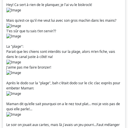
Hey! Ca sert à rien de le planquer, je l'ai vu le biskrock!
Mais qu'est-ce qu'il me veut lui avec son gros machin dans les mains?
T'es sûr que tu sais t'en servir??
La "plage":
Parait que les chiens sont interdits sur la plage, alors m'en fiche, vais
dans le canal juste à côté! na!
J'aime pas me faire bronzer!
Après le dodo sur la "plage", bah c'était dodo sur le clic clac exprès pour
embeter Maman:
Maman dit qu'elle sait pourquoi on a le nez tout plat... moi je vois pas de
quoi elle parle!...
Le soir on jouait aux cartes, mais là j'avais un jeu pourri...Faut mélanger