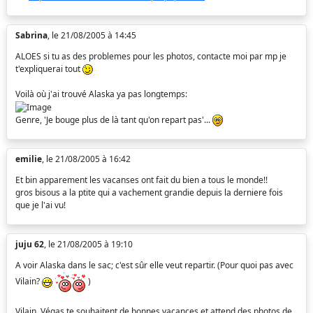
Sabrina
, le 21/08/2005 à 14:45
ALOES si tu as des problemes pour les photos, contacte moi par mp je
t'expliquerai tout
Voilà où j'ai trouvé Alaska ya pas longtemps:
Genre, 'Je bouge plus de là tant qu'on repart pas'...
emilie
, le 21/08/2005 à 16:42
Et bin apparement les vacanses ont fait du bien a tous le monde!!
gros bisous a la ptite qui a vachement grandie depuis la derniere fois
que je l'ai vu!
juju 62
, le 21/08/2005 à 19:10
A voir Alaska dans le sac; c'est sûr elle veut repartir. (Pour quoi pas avec
Vilain?
)
Vilain, Végas te souhaitent de bonnes vacances et attend des photos de