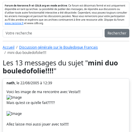
Forum de Neronne.fr et CDLB.org en mode archive
. Ce forum est désormais fermé et est uniquement
disponible en tant qu'archive. La possibilité de publier des messages, de répondre aux discussions ou
d'utiliser toute autre fonctionnalité interactive a été désactivée. Cependant, vous pouvez toujours consulter
les anciens messages et parcourir les discussions passées. Nous vous remercions pour votre participation
au fil des années et espérons que ces archives continueront à être une ressource utile. L'équipe du forum
www.neronne.fr
et www.cdlb.org.
Rechercher
Accueil
Discussion générale sur le Bouledogue Français
mini duo bouledofolie!!!!
Les 13 messages du sujet "
mini duo
bouledofolie!!!!
"
nath
, le 22/08/2005 à 12:39
Voici les image de ma rencontre avec Vesta!!!
Mais qu'est ce qu'elle fait?????
Allez laisse moi aussi jouer avec toi!!!!!