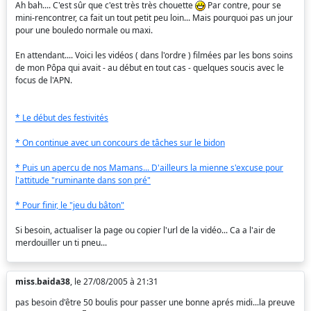
Ah bah.... C'est sûr que c'est très très chouette
Par contre, pour se
mini-rencontrer, ca fait un tout petit peu loin... Mais pourquoi pas un jour
pour une bouledo normale ou maxi.
En attendant.... Voici les vidéos ( dans l'ordre ) filmées par les bons soins
de mon Pôpa qui avait - au début en tout cas - quelques soucis avec le
focus de l'APN.
* Le début des festivités
* On continue avec un concours de tâches sur le bidon
* Puis un apercu de nos Mamans... D'ailleurs la mienne s'excuse pour
l'attitude "ruminante dans son pré"
* Pour finir, le "jeu du bâton"
Si besoin, actualiser la page ou copier l'url de la vidéo... Ca a l'air de
merdouiller un ti pneu...
miss.baida38
, le 27/08/2005 à 21:31
pas besoin d'être 50 boulis pour passer une bonne aprés midi...la preuve