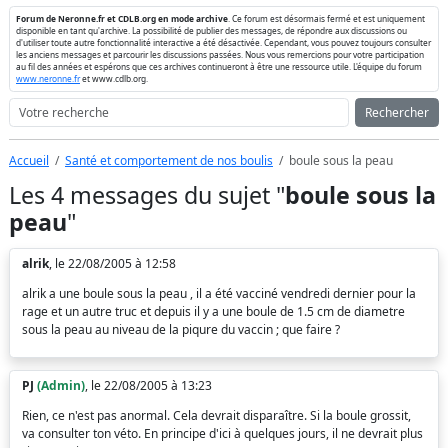
Forum de Neronne.fr et CDLB.org en mode archive
. Ce forum est désormais fermé et est uniquement
disponible en tant qu'archive. La possibilité de publier des messages, de répondre aux discussions ou
d'utiliser toute autre fonctionnalité interactive a été désactivée. Cependant, vous pouvez toujours consulter
les anciens messages et parcourir les discussions passées. Nous vous remercions pour votre participation
au fil des années et espérons que ces archives continueront à être une ressource utile. L'équipe du forum
www.neronne.fr
et www.cdlb.org.
Rechercher
Accueil
Santé et comportement de nos boulis
boule sous la peau
Les 4 messages du sujet "
boule sous la
peau
"
alrik
, le 22/08/2005 à 12:58
alrik a une boule sous la peau , il a été vacciné vendredi dernier pour la
rage et un autre truc et depuis il y a une boule de 1.5 cm de diametre
sous la peau au niveau de la piqure du vaccin ; que faire ?
PJ
(Admin)
, le 22/08/2005 à 13:23
Rien, ce n'est pas anormal. Cela devrait disparaître. Si la boule grossit,
va consulter ton véto. En principe d'ici à quelques jours, il ne devrait plus