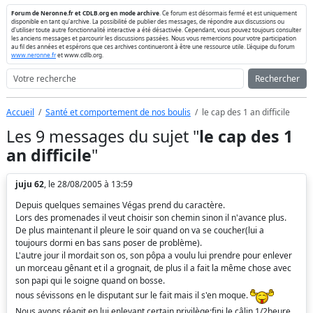
Forum de Neronne.fr et CDLB.org en mode archive
. Ce forum est désormais fermé et est uniquement
disponible en tant qu'archive. La possibilité de publier des messages, de répondre aux discussions ou
d'utiliser toute autre fonctionnalité interactive a été désactivée. Cependant, vous pouvez toujours consulter
les anciens messages et parcourir les discussions passées. Nous vous remercions pour votre participation
au fil des années et espérons que ces archives continueront à être une ressource utile. L'équipe du forum
www.neronne.fr
et www.cdlb.org.
Rechercher
Accueil
Santé et comportement de nos boulis
le cap des 1 an difficile
Les 9 messages du sujet "
le cap des 1
an difficile
"
juju 62
, le 28/08/2005 à 13:59
Depuis quelques semaines Végas prend du caractère.
Lors des promenades il veut choisir son chemin sinon il n'avance plus.
De plus maintenant il pleure le soir quand on va se coucher(lui a
toujours dormi en bas sans poser de problème).
L'autre jour il mordait son os, son pôpa a voulu lui prendre pour enlever
un morceau gênant et il a grognait, de plus il a fait la même chose avec
son papi qui le soigne quand on bosse.
nous sévissons en le disputant sur le fait mais il s'en moque.
Nous avons réagit en lui enlevant certain privilège:fini le câlin 1/2heure