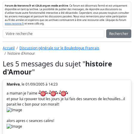
Forum de Neronne.fr et CDLB.org en mode archive
. Ce forum est désormais fermé et est uniquement
disponible en tant qu'archive. La possibilité de publier des messages, de répondre aux discussions ou
d'utiliser toute autre fonctionnalité interactive a été désactivée. Cependant, vous pouvez toujours consulter
les anciens messages et parcourir les discussions passées. Nous vous remercions pour votre participation
au fil des années et espérons que ces archives continueront à être une ressource utile. L'équipe du forum
www.neronne.fr
et www.cdlb.org.
Rechercher
Accueil
Discussion générale sur le Bouledogue Français
histoire d'Amour
Les 5 messages du sujet "
histoire
d'Amour
"
Maréva
, le 01/09/2005 à 14:23
a maman je l'aime
et pour lui rpouver tout les jours je lui fais des seances de lechouilles...il
parait ke c bon pour son moral!!
alors apres c seances calins!