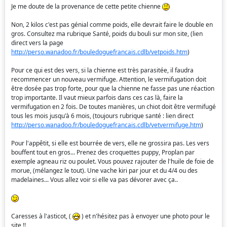
Je me doute de la provenance de cette petite chienne
Non, 2 kilos c'est pas génial comme poids, elle devrait faire le double en
gros. Consultez ma rubrique Santé, poids du bouli sur mon site, (lien
direct vers la page
http://perso.wanadoo.fr/bouledoguefrancais.cdlb/vetpoids.htm
)
Pour ce qui est des vers, si la chienne est très parasitée, il faudra
recommencer un nouveau vermifuge. Attention, le vermifugation doit
être dosée pas trop forte, pour que la chienne ne fasse pas une réaction
trop importante. Il vaut mieux parfois dans ces cas là, faire la
vermifugation en 2 fois. De toutes manières, un chiot doit être vermifugé
tous les mois jusqu'à 6 mois, (toujours rubrique santé : lien direct
http://perso.wanadoo.fr/bouledoguefrancais.cdlb/vetvermifuge.htm
)
Pour l'appêtit, si elle est bourrée de vers, elle ne grossira pas. Les vers
bouffent tout en gros... Prenez des croquettes puppy, Proplan par
exemple agneau riz ou poulet. Vous pouvez rajouter de l'huile de foie de
morue, (mélangez le tout). Une vache kiri par jour et du 4/4 ou des
madelaines... Vous allez voir si elle va pas dévorer avec ça..
Caresses à l'asticot, (
) et n'hésitez pas à envoyer une photo pour le
site !!