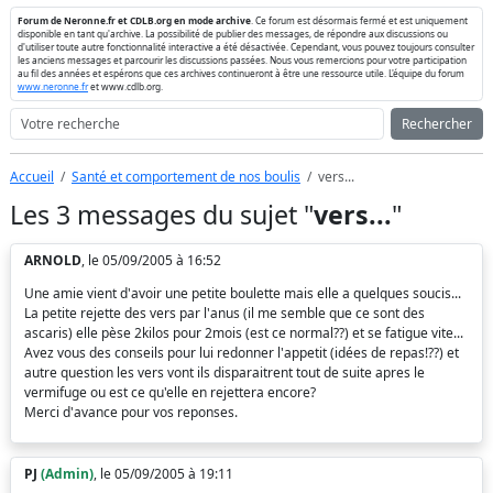
Forum de Neronne.fr et CDLB.org en mode archive
. Ce forum est désormais fermé et est uniquement
disponible en tant qu'archive. La possibilité de publier des messages, de répondre aux discussions ou
d'utiliser toute autre fonctionnalité interactive a été désactivée. Cependant, vous pouvez toujours consulter
les anciens messages et parcourir les discussions passées. Nous vous remercions pour votre participation
au fil des années et espérons que ces archives continueront à être une ressource utile. L'équipe du forum
www.neronne.fr
et www.cdlb.org.
Rechercher
Accueil
Santé et comportement de nos boulis
vers...
Les 3 messages du sujet "
vers...
"
ARNOLD
, le 05/09/2005 à 16:52
Une amie vient d'avoir une petite boulette mais elle a quelques soucis...
La petite rejette des vers par l'anus (il me semble que ce sont des
ascaris) elle pèse 2kilos pour 2mois (est ce normal??) et se fatigue vite...
Avez vous des conseils pour lui redonner l'appetit (idées de repas!??) et
autre question les vers vont ils disparaitrent tout de suite apres le
vermifuge ou est ce qu'elle en rejettera encore?
Merci d'avance pour vos reponses.
PJ
(Admin)
, le 05/09/2005 à 19:11