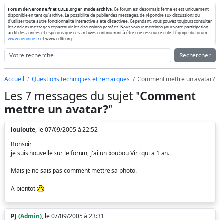
Forum de Neronne.fr et CDLB.org en mode archive
. Ce forum est désormais fermé et est uniquement
disponible en tant qu'archive. La possibilité de publier des messages, de répondre aux discussions ou
d'utiliser toute autre fonctionnalité interactive a été désactivée. Cependant, vous pouvez toujours consulter
les anciens messages et parcourir les discussions passées. Nous vous remercions pour votre participation
au fil des années et espérons que ces archives continueront à être une ressource utile. L'équipe du forum
www.neronne.fr
et www.cdlb.org.
Rechercher
Accueil
Questions techniques et remarques
Comment mettre un avatar?
Les 7 messages du sujet "
Comment
mettre un avatar?
"
louloute
, le 07/09/2005 à 22:52
Bonsoir
je suis nouvelle sur le forum, j'ai un boubou Vini qui a 1 an.
Mais je ne sais pas comment mettre sa photo.
A bientot
PJ
(Admin)
, le 07/09/2005 à 23:31