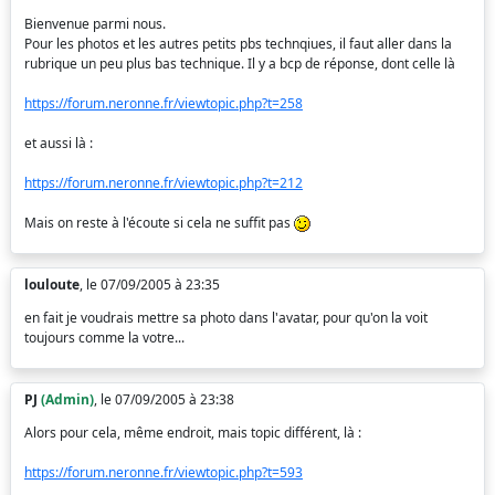
Bienvenue parmi nous.
Pour les photos et les autres petits pbs technqiues, il faut aller dans la
rubrique un peu plus bas technique. Il y a bcp de réponse, dont celle là
https://forum.neronne.fr/viewtopic.php?t=258
et aussi là :
https://forum.neronne.fr/viewtopic.php?t=212
Mais on reste à l'écoute si cela ne suffit pas
louloute
, le 07/09/2005 à 23:35
en fait je voudrais mettre sa photo dans l'avatar, pour qu'on la voit
toujours comme la votre...
PJ
(Admin)
, le 07/09/2005 à 23:38
Alors pour cela, même endroit, mais topic différent, là :
https://forum.neronne.fr/viewtopic.php?t=593