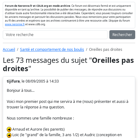
Forum de Neronne.fr et CDLB.org en mode archive
. Ce forum est désormais fermé et est uniquement
disponible en tant qu'archive. La possibilité de publier des messages, de répondre aux discussions ou
d'utiliser toute autre fonctionnalité interactive a été désactivée. Cependant, vous pouvez toujours consulter
les anciens messages et parcourir les discussions passées. Nous vous remercions pour votre participation
au fil des années et espérons que ces archives continueront à être une ressource utile. L'équipe du forum
www.neronne.fr
et www.cdlb.org.
Rechercher
Accueil
Santé et comportement de nos boulis
Oreilles pas droites
Les 73 messages du sujet "
Oreilles pas
droites
"
tijifura
, le 08/09/2005 à 14:33
Bonjour à tous...
Voici mon premier post qui me servira à me (nous) présenter et aussi à
trouver la réponse à ma question.
Nous sommes une famille nombreuse :
Arnaud et Aurore (les parents)
Loïc (le "grand" de la famille, 3 ans 1/2) et Audric (conception en