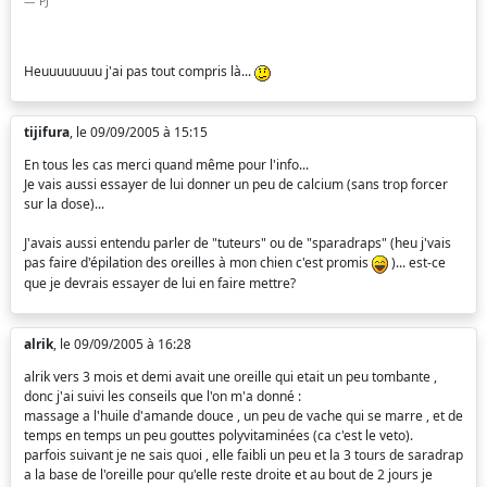
PJ
Heuuuuuuuu j'ai pas tout compris là...
tijifura
, le 09/09/2005 à 15:15
En tous les cas merci quand même pour l'info...
Je vais aussi essayer de lui donner un peu de calcium (sans trop forcer
sur la dose)...
J'avais aussi entendu parler de "tuteurs" ou de "sparadraps" (heu j'vais
pas faire d'épilation des oreilles à mon chien c'est promis
)... est-ce
que je devrais essayer de lui en faire mettre?
alrik
, le 09/09/2005 à 16:28
alrik vers 3 mois et demi avait une oreille qui etait un peu tombante ,
donc j'ai suivi les conseils que l'on m'a donné :
massage a l'huile d'amande douce , un peu de vache qui se marre , et de
temps en temps un peu gouttes polyvitaminées (ca c'est le veto).
parfois suivant je ne sais quoi , elle faibli un peu et la 3 tours de saradrap
a la base de l'oreille pour qu'elle reste droite et au bout de 2 jours je