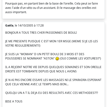
Pourquoi pas, en partant bien de la base de l'oreille. Cela peut se faire
avec l'aide d'un véto ou d'un assistant. Et le massage des oreilles est
aussi important.
Gaëla
, le 14/10/2005 à 17:28
BONJOUR A TOUS TRES CHER PASSIONNES DE BOULI
JE ME PRESENTE PUISQUE C EST MON 1ER MSGE (MEME SI JE LIS LES
VOTRE REGULIEREMENT!!)
JE SUIS LA "MOMAN" D UN PETIT BOULI DE 3 MOIS ET DES
POUSSIERES SE NOMMANT "ASTON"
(OUI COMME LES VOITURES!!°)
IL A REJOINT NOTRE VIE DEPUIS QUELQUES SEMAINES ET SON OREILLE
DROITE EST TOMBANTE DEPUIS QUE NOUS L AVONS
JE N AI PAS ENCORE ESSAYE LES MASSAGES NI LE SPARADRA ESPERANT
QUE CELA VIENNE AVEC LE TEMPS MAIS BON...
QUELQU UN A T IL DEJA EU DES RESULTATS AVEC CES METHODES???
BISE A TOUS