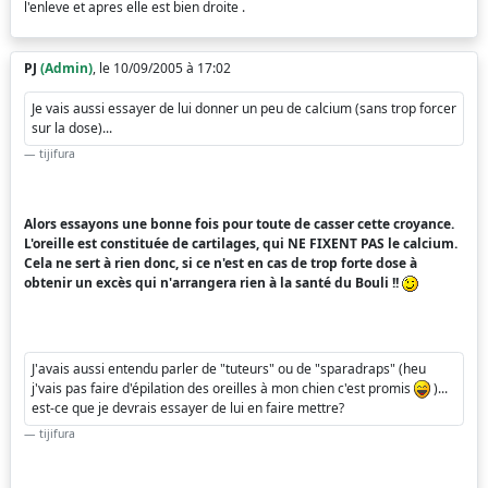
l'enleve et apres elle est bien droite .
PJ
(Admin)
, le 10/09/2005 à 17:02
Je vais aussi essayer de lui donner un peu de calcium (sans trop forcer
sur la dose)...
tijifura
Alors essayons une bonne fois pour toute de casser cette croyance.
L'oreille est constituée de cartilages, qui NE FIXENT PAS le calcium.
Cela ne sert à rien donc, si ce n'est en cas de trop forte dose à
obtenir un excès qui n'arrangera rien à la santé du Bouli !!
J'avais aussi entendu parler de "tuteurs" ou de "sparadraps" (heu
j'vais pas faire d'épilation des oreilles à mon chien c'est promis
)...
est-ce que je devrais essayer de lui en faire mettre?
tijifura