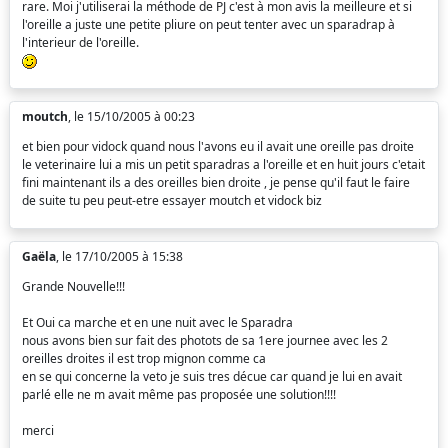
rare. Moi j'utiliserai la méthode de PJ c'est à mon avis la meilleure et si
l'oreille a juste une petite pliure on peut tenter avec un sparadrap à
l'interieur de l'oreille.
moutch
, le 15/10/2005 à 00:23
et bien pour vidock quand nous l'avons eu il avait une oreille pas droite
le veterinaire lui a mis un petit sparadras a l'oreille et en huit jours c'etait
fini maintenant ils a des oreilles bien droite , je pense qu'il faut le faire
de suite tu peu peut-etre essayer moutch et vidock biz
Gaëla
, le 17/10/2005 à 15:38
Grande Nouvelle!!!
Et Oui ca marche et en une nuit avec le Sparadra
nous avons bien sur fait des photots de sa 1ere journee avec les 2
oreilles droites il est trop mignon comme ca
en se qui concerne la veto je suis tres décue car quand je lui en avait
parlé elle ne m avait même pas proposée une solution!!!!
merci