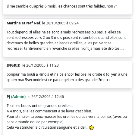
Il me semble qu'àprès 6 mois, les chances sont très faibles, non ??
Martine et Naf Naf
, le 28/10/2005 à 09:24
Tout dépend, si elles ne se sont jamais redressées ou pas, si elles se
sont redressées vers 2 ou 3 mois puis sont retombées quand elles sont
devenues de belles grandes et larges oreilles, elles peuvent se
redresser tardivement, en revanche si elles n'ont jamais été droites.....
INGRID
, le 26/12/2005 à 11:23
bonjour ma bouli a 4mois et na pa encor les oreille droite d foi yen a une
qi tien mai 5seconde!est ce parce qel en a des grandes?merci
PJ
(Admin)
, le 26/12/2005 à 12:46
Tous les boulis ont de grandes oreilles...
A 4 mois, si elles commencent à se lever c'est bien.
Pour stimuler, tu peux masser les oreilles du bas vers la pointe, (avec ou
sans amande douce par exemple).
Cela va stimuler la circulation sanguine et aider...