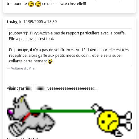
tristounette
ce qui est rare chez elle!!!
trisky
, le 14/09/2005 à 18:39
[quote="PJ":11vy542x]Y-a pas de rapport particuliers avec la bouffe.
Elle a pas envie, c'est tout.
En principe, il n'y a pas de souffrance.. Au 13, 14ème jour, elle est très
réceptrice, alors gaffe aux petits mecs du coin... et elle sera super
collante certainement
Voltaire dit Vilain
Vilain : J'arriiiiiiiiiiiiiiiiiiiiiiiveeeeeeeeeeeeeeeeeeee!!!!!!