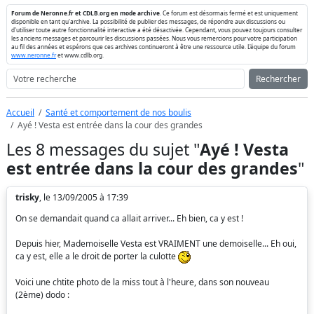
Forum de Neronne.fr et CDLB.org en mode archive
. Ce forum est désormais fermé et est uniquement
disponible en tant qu'archive. La possibilité de publier des messages, de répondre aux discussions ou
d'utiliser toute autre fonctionnalité interactive a été désactivée. Cependant, vous pouvez toujours consulter
les anciens messages et parcourir les discussions passées. Nous vous remercions pour votre participation
au fil des années et espérons que ces archives continueront à être une ressource utile. L'équipe du forum
www.neronne.fr
et www.cdlb.org.
Rechercher
Accueil
Santé et comportement de nos boulis
Ayé ! Vesta est entrée dans la cour des grandes
Les 8 messages du sujet "
Ayé ! Vesta
est entrée dans la cour des grandes
"
trisky
, le 13/09/2005 à 17:39
On se demandait quand ca allait arriver... Eh bien, ca y est !
Depuis hier, Mademoiselle Vesta est VRAIMENT une demoiselle... Eh oui,
ca y est, elle a le droit de porter la culotte
Voici une chtite photo de la miss tout à l'heure, dans son nouveau
(2ème) dodo :