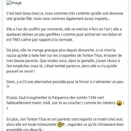
C'est bien beau tout ca, nous sommes très contents qu'elle soit devenue
une grande fille, mais nous sommes également assez inquiets...
Elle a l'air de souffrir par moments, elle se met les 4 fers en l'air ( elle a
quelques tétines un peu gonflées ) comme pour préserver son bidon et
est TRES calme par rapport à la normale.
De plus, elle ne mange presque plus depuis dimanche, si ce n'est la
razzia qu'elle a faite hier sur les croquettes de Tonton Titus, le boxer de
mes beaux-parents. Que voulez-vous, dans la gamelle, j'avais réussi à
l'en empêcher, mais là, c'était tombé parterre, alors elle a cru qu'elle
pouvait se servir !
Donc, y a-t'il une alternative possible pour la forcer à s'alimenter un peu
??
Et puis, faut-il augmenter la fréquence des sorties ? Elle sort
habituellement matin, midi, soir et au coucher ( comme les médocs
)
?
En plus, son Tonton Titus et ses parents sont repartis ce matin chez eux,
alors elle est toute tristounette
, regardez ce qu'ils s'éclataient bien
ensemble ces deux-là :