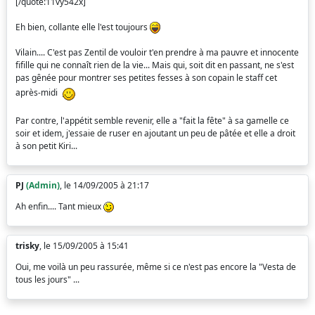
[/quote:11vy542x]
Eh bien, collante elle l'est toujours
Vilain.... C'est pas Zentil de vouloir t'en prendre à ma pauvre et innocente
fifille qui ne connaît rien de la vie... Mais qui, soit dit en passant, ne s'est
pas gênée pour montrer ses petites fesses à son copain le staff cet
après-midi
Par contre, l'appétit semble revenir, elle a "fait la fête" à sa gamelle ce
soir et idem, j'essaie de ruser en ajoutant un peu de pâtée et elle a droit
à son petit Kiri...
PJ
(Admin)
, le 14/09/2005 à 21:17
Ah enfin.... Tant mieux
trisky
, le 15/09/2005 à 15:41
Oui, me voilà un peu rassurée, même si ce n'est pas encore la "Vesta de
tous les jours" ...