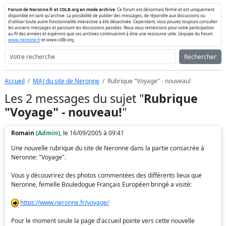
Forum de Neronne.fr et CDLB.org en mode archive
. Ce forum est désormais fermé et est uniquement
disponible en tant qu'archive. La possibilité de publier des messages, de répondre aux discussions ou
d'utiliser toute autre fonctionnalité interactive a été désactivée. Cependant, vous pouvez toujours consulter
les anciens messages et parcourir les discussions passées. Nous vous remercions pour votre participation
au fil des années et espérons que ces archives continueront à être une ressource utile. L'équipe du forum
www.neronne.fr
et www.cdlb.org.
Rechercher
Accueil
MAJ du site de Neronne
Rubrique "Voyage" - nouveau!
Les 2 messages du sujet "
Rubrique
"Voyage" - nouveau!
"
Romain
(Admin)
, le 16/09/2005 à 09:41
Une nouvelle rubrique du site de Neronne dans la partie consacrée à
Neronne: "Voyage".
Vous y découvrirez des photos commentées des différents lieux que
Neronne, femelle Bouledogue Français Européen bringé a visité:
https://www.neronne.fr/voyage/
Pour le moment seule la page d'accueil pointe vers cette nouvelle