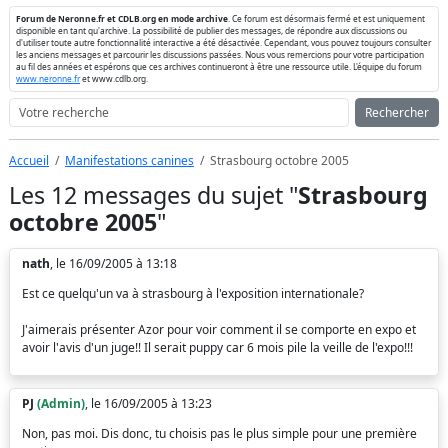
Forum de Neronne.fr et CDLB.org en mode archive
. Ce forum est désormais fermé et est uniquement
disponible en tant qu'archive. La possibilité de publier des messages, de répondre aux discussions ou
d'utiliser toute autre fonctionnalité interactive a été désactivée. Cependant, vous pouvez toujours consulter
les anciens messages et parcourir les discussions passées. Nous vous remercions pour votre participation
au fil des années et espérons que ces archives continueront à être une ressource utile. L'équipe du forum
www.neronne.fr
et www.cdlb.org.
Rechercher
Accueil
Manifestations canines
Strasbourg octobre 2005
Les 12 messages du sujet "
Strasbourg
octobre 2005
"
nath
, le 16/09/2005 à 13:18
Est ce quelqu'un va à strasbourg à l'exposition internationale?
J'aimerais présenter Azor pour voir comment il se comporte en expo et
avoir l'avis d'un juge!! Il serait puppy car 6 mois pile la veille de l'expo!!!
PJ
(Admin)
, le 16/09/2005 à 13:23
Non, pas moi. Dis donc, tu choisis pas le plus simple pour une première