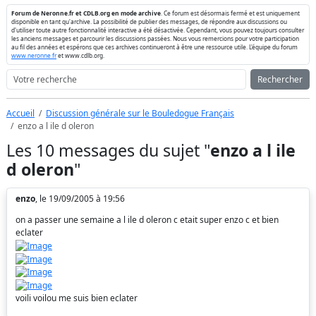
Forum de Neronne.fr et CDLB.org en mode archive
. Ce forum est désormais fermé et est uniquement
disponible en tant qu'archive. La possibilité de publier des messages, de répondre aux discussions ou
d'utiliser toute autre fonctionnalité interactive a été désactivée. Cependant, vous pouvez toujours consulter
les anciens messages et parcourir les discussions passées. Nous vous remercions pour votre participation
au fil des années et espérons que ces archives continueront à être une ressource utile. L'équipe du forum
www.neronne.fr
et www.cdlb.org.
Rechercher
Accueil
Discussion générale sur le Bouledogue Français
enzo a l ile d oleron
Les 10 messages du sujet "
enzo a l ile
d oleron
"
enzo
, le 19/09/2005 à 19:56
on a passer une semaine a l ile d oleron c etait super enzo c et bien
eclater
voili voilou me suis bien eclater