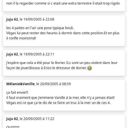
non il la regarder comme si c etait une extra terrestre il etait trop rigolo
juju 62
, le 19/09/2005 à 22:08
les 4 pattes en l'air une pose typique bouli.
Végas lui peut rester des heures à dormir dans cette position.Et en plus
il ronfle moins!mdr
juju 62
, le 19/09/2005 à 22:11
j'espère que cela a été pour le lévrier. ILs sont un peu violent dans leur
façon de jouer.Bisous à Enzo le dresseur de lévrier.
Mélanie&Vanille
, le 20/09/2005 à 08:59
ça fait envie!!!
il faut vraiment que j'emmene Vanille à la mer, elle n'y a jamais était!
Végas est ce que ça te dis de se faire un truc à la mer un de ces 4.
juju 62
, le 20/09/2005 à 11:22
OUI!!!!!!!!