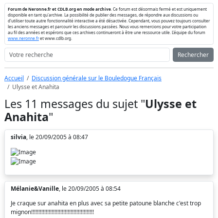
Forum de Neronne.fr et CDLB.org en mode archive
. Ce forum est désormais fermé et est uniquement
disponible en tant qu'archive. La possibilité de publier des messages, de répondre aux discussions ou
d'utiliser toute autre fonctionnalité interactive a été désactivée. Cependant, vous pouvez toujours consulter
les anciens messages et parcourir les discussions passées. Nous vous remercions pour votre participation
au fil des années et espérons que ces archives continueront à être une ressource utile. L'équipe du forum
www.neronne.fr
et www.cdlb.org.
Rechercher
Accueil
Discussion générale sur le Bouledogue Français
Ulysse et Anahita
Les 11 messages du sujet "
Ulysse et
Anahita
"
silvia
, le 20/09/2005 à 08:47
Mélanie&Vanille
, le 20/09/2005 à 08:54
Je craque sur anahita en plus avec sa petite patoune blanche c'est trop
mignon!!!!!!!!!!!!!!!!!!!!!!!!!!!!!!!!!!!!!!!!!!!