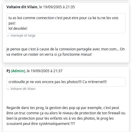
Voltaire dit Vilain
, le 19/09/2005 à 21:35
tu as koi comme connection c'est peut etre pour ca ke tu ne les vois
pas!
lol desolée!
marouye et taïga
Je pense que c'est à cause de la connexion partagée avec mon zom... On
va mettre un rooter on verra si ça fonctionne mieux!
PJ
(Admin)
, le 19/09/2005 à 21:37
crottouille je ne vois encore pas les photos!!!! Ca m'énerve!!!!
Voltaire dit Vilain
Regarde dans tes prog, la gestion des pop up par exemple, c'est peut
être un truc comme ça ou alors le niveau de protection de ton firewall ou
bien la protection pour les enfants vis à vis des photos, le prog les
scouisent peut être systématiquement ???