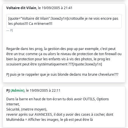
Voltaire dit Vilain
, le 19/09/2005 à 21:41
[quote="Voltaire dit Vilain":3oxw2y1n]crottouille je ne vois encore pas
les photos!!!! Ca m'énerve!!!!
PJ
Regarde dans tes prog, la gestion des pop up par exemple, c'est peut
être un truc comme ça ou alors le niveau de protection de ton firewall ou
bien la protection pour les enfants vis à vis des photos, le prog les
scouisent peut être systématiquement ???[/quote:3oxw2y1n]
PJ puis-je te rappeler que je suis blonde dedans ma brune chevelure???
PJ
(Admin)
, le 19/09/2005 à 22:11
Dans la barre en haut de ton écran tu dois avoir OUTILS, Options
internet,
Sécurité, (metrre moyen),
revenir après sur AVANCEES, il doit y avoir des cases à cocher, dont
Multimédia = Afficher les images, le pb est peut être là