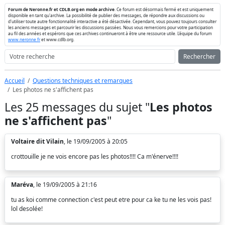
Forum de Neronne.fr et CDLB.org en mode archive
. Ce forum est désormais fermé et est uniquement
disponible en tant qu'archive. La possibilité de publier des messages, de répondre aux discussions ou
d'utiliser toute autre fonctionnalité interactive a été désactivée. Cependant, vous pouvez toujours consulter
les anciens messages et parcourir les discussions passées. Nous vous remercions pour votre participation
au fil des années et espérons que ces archives continueront à être une ressource utile. L'équipe du forum
www.neronne.fr
et www.cdlb.org.
Rechercher
Accueil
Questions techniques et remarques
Les photos ne s'affichent pas
Les 25 messages du sujet "
Les photos
ne s'affichent pas
"
Voltaire dit Vilain
, le 19/09/2005 à 20:05
crottouille je ne vois encore pas les photos!!!! Ca m'énerve!!!!
Maréva
, le 19/09/2005 à 21:16
tu as koi comme connection c'est peut etre pour ca ke tu ne les vois pas!
lol desolée!