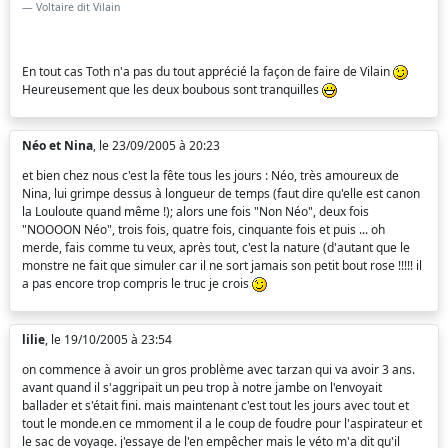
Voltaire dit Vilain
En tout cas Toth n'a pas du tout apprécié la façon de faire de Vilain
Heureusement que les deux boubous sont tranquilles
Néo et Nina
, le 23/09/2005 à 20:23
et bien chez nous c'est la fête tous les jours : Néo, très amoureux de
Nina, lui grimpe dessus à longueur de temps (faut dire qu'elle est canon
la Louloute quand même !); alors une fois "Non Néo", deux fois
"NOOOON Néo", trois fois, quatre fois, cinquante fois et puis ... oh
merde, fais comme tu veux, après tout, c'est la nature (d'autant que le
monstre ne fait que simuler car il ne sort jamais son petit bout rose !!!!! il
a pas encore trop compris le truc je crois
lilie
, le 19/10/2005 à 23:54
on commence à avoir un gros problème avec tarzan qui va avoir 3 ans.
avant quand il s'aggripait un peu trop à notre jambe on l'envoyait
ballader et s'était fini. mais maintenant c'est tout les jours avec tout et
tout le monde.en ce mmoment il a le coup de foudre pour l'aspirateur et
le sac de voyage. j'essaye de l'en empêcher mais le véto m'a dit qu'il