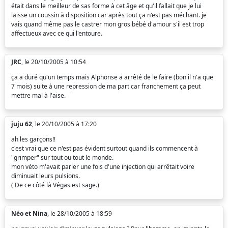
était dans le meilleur de sas forme à cet âge et qu'il fallait que je lui
laisse un coussin à disposition car après tout ça n'est pas méchant. je
vais quand même pas le castrer mon gros bébé d'amour s'il est trop
affectueux avec ce qui l'entoure.
JRC
, le 20/10/2005 à 10:54
ça a duré qu'un temps mais Alphonse a arrêté de le faire (bon il n'a que
7 mois) suite à une repression de ma part car franchement ça peut
mettre mal à l'aise.
juju 62
, le 20/10/2005 à 17:20
ah les garçons!!
c'est vrai que ce n'est pas évident surtout quand ils commencent à
"grimper" sur tout ou tout le monde.
mon véto m'avait parler une fois d'une injection qui arrêtait voire
diminuait leurs pulsions.
( De ce côté là Végas est sage.)
Néo et Nina
, le 28/10/2005 à 18:59