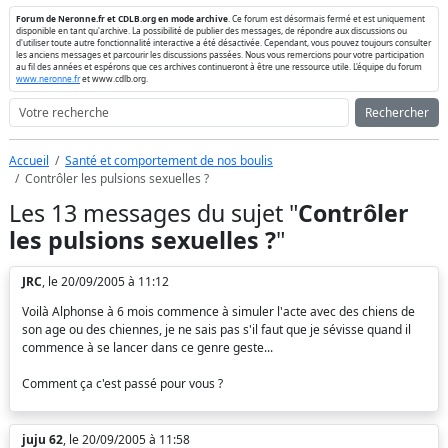
Forum de Neronne.fr et CDLB.org en mode archive
. Ce forum est désormais fermé et est uniquement
disponible en tant qu'archive. La possibilité de publier des messages, de répondre aux discussions ou
d'utiliser toute autre fonctionnalité interactive a été désactivée. Cependant, vous pouvez toujours consulter
les anciens messages et parcourir les discussions passées. Nous vous remercions pour votre participation
au fil des années et espérons que ces archives continueront à être une ressource utile. L'équipe du forum
www.neronne.fr
et www.cdlb.org.
Rechercher
Accueil
Santé et comportement de nos boulis
Contrôler les pulsions sexuelles ?
Les 13 messages du sujet "
Contrôler
les pulsions sexuelles ?
"
JRC
, le 20/09/2005 à 11:12
Voilà Alphonse à 6 mois commence à simuler l'acte avec des chiens de
son age ou des chiennes, je ne sais pas s'il faut que je sévisse quand il
commence à se lancer dans ce genre geste...
Comment ça c'est passé pour vous ?
juju 62
, le 20/09/2005 à 11:58