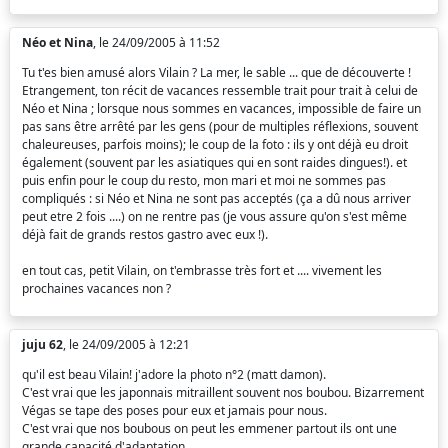
Néo et Nina
, le 24/09/2005 à 11:52
Tu t'es bien amusé alors Vilain ? La mer, le sable ... que de découverte !
Etrangement, ton récit de vacances ressemble trait pour trait à celui de
Néo et Nina ; lorsque nous sommes en vacances, impossible de faire un
pas sans être arrêté par les gens (pour de multiples réflexions, souvent
chaleureuses, parfois moins); le coup de la foto : ils y ont déjà eu droit
également (souvent par les asiatiques qui en sont raides dingues!). et
puis enfin pour le coup du resto, mon mari et moi ne sommes pas
compliqués : si Néo et Nina ne sont pas acceptés (ça a dû nous arriver
peut etre 2 fois ....) on ne rentre pas (je vous assure qu'on s'est même
déjà fait de grands restos gastro avec eux !).
en tout cas, petit Vilain, on t'embrasse très fort et .... vivement les
prochaines vacances non ?
juju 62
, le 24/09/2005 à 12:21
qu'il est beau Vilain! j'adore la photo n°2 (matt damon).
C'est vrai que les japonnais mitraillent souvent nos boubou. Bizarrement
Végas se tape des poses pour eux et jamais pour nous.
C'est vrai que nos boubous on peut les emmener partout ils ont une
grande capacité d'adaptation.