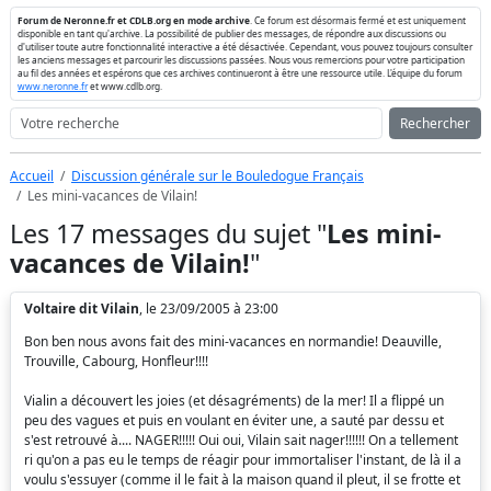
Forum de Neronne.fr et CDLB.org en mode archive
. Ce forum est désormais fermé et est uniquement
disponible en tant qu'archive. La possibilité de publier des messages, de répondre aux discussions ou
d'utiliser toute autre fonctionnalité interactive a été désactivée. Cependant, vous pouvez toujours consulter
les anciens messages et parcourir les discussions passées. Nous vous remercions pour votre participation
au fil des années et espérons que ces archives continueront à être une ressource utile. L'équipe du forum
www.neronne.fr
et www.cdlb.org.
Rechercher
Accueil
Discussion générale sur le Bouledogue Français
Les mini-vacances de Vilain!
Les 17 messages du sujet "
Les mini-
vacances de Vilain!
"
Voltaire dit Vilain
, le 23/09/2005 à 23:00
Bon ben nous avons fait des mini-vacances en normandie! Deauville,
Trouville, Cabourg, Honfleur!!!!
Vialin a découvert les joies (et désagréments) de la mer! Il a flippé un
peu des vagues et puis en voulant en éviter une, a sauté par dessu et
s'est retrouvé à.... NAGER!!!!! Oui oui, Vilain sait nager!!!!!! On a tellement
ri qu'on a pas eu le temps de réagir pour immortaliser l'instant, de là il a
voulu s'essuyer (comme il le fait à la maison quand il pleut, il se frotte et