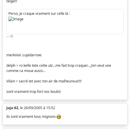
taïga!!!
Perso, je craque vraiment sur celle là :
PJ
merkiiiiiii :cupidarrow:
delph > ro kelle tete cette ulz...me fait trop craquer....j'en veut une
comme ca moua aussi...
Vilain > sacré tet avec ton air de malheureux!!!!
sont vraiment trop fort nos boulis!
juju 62
, le 26/09/2005 à 15:52
ils sont vraiment tous mignons