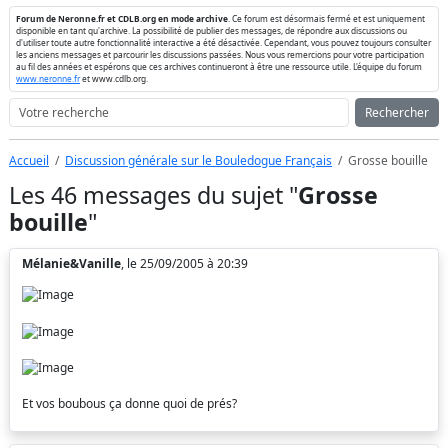
Forum de Neronne.fr et CDLB.org en mode archive
. Ce forum est désormais fermé et est uniquement
disponible en tant qu'archive. La possibilité de publier des messages, de répondre aux discussions ou
d'utiliser toute autre fonctionnalité interactive a été désactivée. Cependant, vous pouvez toujours consulter
les anciens messages et parcourir les discussions passées. Nous vous remercions pour votre participation
au fil des années et espérons que ces archives continueront à être une ressource utile. L'équipe du forum
www.neronne.fr
et www.cdlb.org.
Rechercher
Accueil
Discussion générale sur le Bouledogue Français
Grosse bouille
Les 46 messages du sujet "
Grosse
bouille
"
Mélanie&Vanille
, le 25/09/2005 à 20:39
Et vos boubous ça donne quoi de prés?