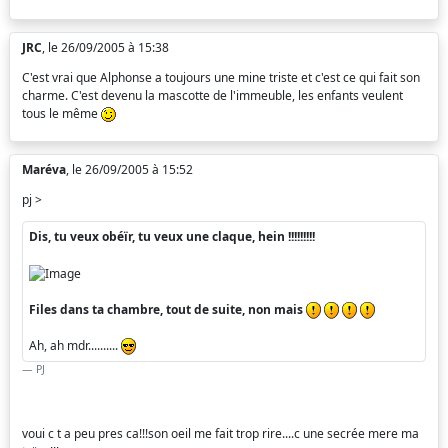
JRC
, le 26/09/2005 à 15:38
C'est vrai que Alphonse a toujours une mine triste et c'est ce qui fait son
charme. C'est devenu la mascotte de l'immeuble, les enfants veulent
tous le même
Maréva
, le 26/09/2005 à 15:52
pj >
Dis, tu veux obéïr, tu veux une claque, hein !!!!!!!!!
Files dans ta chambre, tout de suite, non mais
Ah, ah mdr..........
PJ
voui c t a peu pres ca!!!son oeil me fait trop rire....c une secrée mere ma