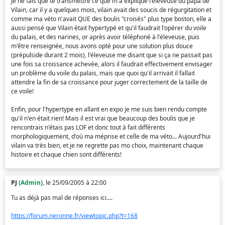
Je ne fais que te transmettre ce que m'a expliqué l'éleveuse du papa de
Vilain, car il y a quelques mois, vilain avait des soucis de régurgitation et
comme ma véto n'avait QUE des boulis "croisés" plus type boston, elle a
aussi pensé que Vilain était hypertypé et qu'il faudrait l'opérer du voile
du palais, et des narines, or après avoir téléphoné à l'éleveuse, puis
m'être renseignée, nous avons opté pour une solution plus douce
(prépulside durant 2 mois), l'éleveuse me disant que si ça ne passait pas
une fois sa croissance achevée, alors il faudrait effectivement envisager
un problème du voile du palais, mais que quoi qu'il arrivait il fallait
attendre la fin de sa croissance pour juger correctement de la taille de
ce voile!
Enfin, pour l'hypertype en allant en expo je me suis bien rendu compte
qu'il n'en était rien! Mais il est vrai que beaucoup des boulis que je
rencontrais n'étais pas LOF et donc tout à fait différents
morphologiquement, d'où ma méprise et celle de ma véto... Aujourd'hui
vilain va très bien, et je ne regrette pas mo choix, maintenant chaque
histoire et chaque chien sont différents!
PJ
(Admin)
, le 25/09/2005 à 22:00
Tu as déjà pas mal de réponses ici....
https://forum.neronne.fr/viewtopic.php?t=168