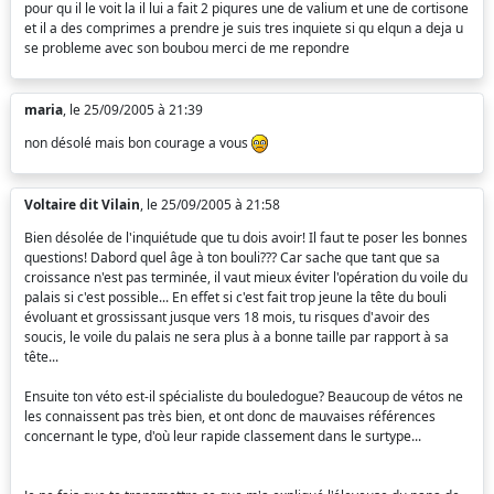
pour qu il le voit la il lui a fait 2 piqures une de valium et une de cortisone
et il a des comprimes a prendre je suis tres inquiete si qu elqun a deja u
se probleme avec son boubou merci de me repondre
maria
, le 25/09/2005 à 21:39
non désolé mais bon courage a vous
Voltaire dit Vilain
, le 25/09/2005 à 21:58
Bien désolée de l'inquiétude que tu dois avoir! Il faut te poser les bonnes
questions! Dabord quel âge à ton bouli??? Car sache que tant que sa
croissance n'est pas terminée, il vaut mieux éviter l'opération du voile du
palais si c'est possible... En effet si c'est fait trop jeune la tête du bouli
évoluant et grossissant jusque vers 18 mois, tu risques d'avoir des
soucis, le voile du palais ne sera plus à a bonne taille par rapport à sa
tête...
Ensuite ton véto est-il spécialiste du bouledogue? Beaucoup de vétos ne
les connaissent pas très bien, et ont donc de mauvaises références
concernant le type, d'où leur rapide classement dans le surtype...