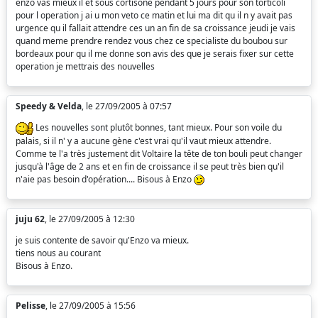
enzo vas mieux il et sous cortisone pendant 5 jours pour son torticoli
pour l operation j ai u mon veto ce matin et lui ma dit qu il n y avait pas
urgence qu il fallait attendre ces un an fin de sa croissance jeudi je vais
quand meme prendre rendez vous chez ce specialiste du boubou sur
bordeaux pour qu il me donne son avis des que je serais fixer sur cette
operation je mettrais des nouvelles
Speedy & Velda
, le 27/09/2005 à 07:57
Les nouvelles sont plutôt bonnes, tant mieux. Pour son voile du
palais, si il n' y a aucune gène c'est vrai qu'il vaut mieux attendre.
Comme te l'a très justement dit Voltaire la tête de ton bouli peut changer
jusqu'à l'âge de 2 ans et en fin de croissance il se peut très bien qu'il
n'aie pas besoin d'opération.... Bisous à Enzo
juju 62
, le 27/09/2005 à 12:30
je suis contente de savoir qu'Enzo va mieux.
tiens nous au courant
Bisous à Enzo.
Pelisse
, le 27/09/2005 à 15:56