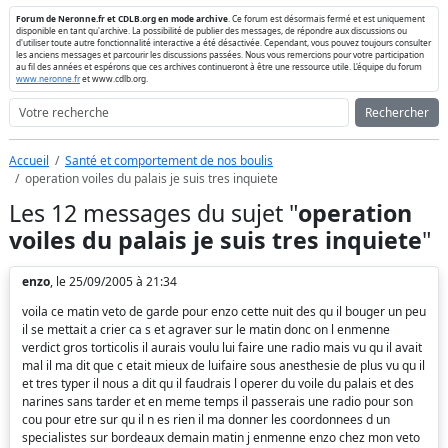
Forum de Neronne.fr et CDLB.org en mode archive
. Ce forum est désormais fermé et est uniquement
disponible en tant qu'archive. La possibilité de publier des messages, de répondre aux discussions ou
d'utiliser toute autre fonctionnalité interactive a été désactivée. Cependant, vous pouvez toujours consulter
les anciens messages et parcourir les discussions passées. Nous vous remercions pour votre participation
au fil des années et espérons que ces archives continueront à être une ressource utile. L'équipe du forum
www.neronne.fr
et www.cdlb.org.
Rechercher
Accueil
Santé et comportement de nos boulis
operation voiles du palais je suis tres inquiete
Les 12 messages du sujet "
operation
voiles du palais je suis tres inquiete
"
enzo
, le 25/09/2005 à 21:34
voila ce matin veto de garde pour enzo cette nuit des qu il bouger un peu
il se mettait a crier ca s et agraver sur le matin donc on l enmenne
verdict gros torticolis il aurais voulu lui faire une radio mais vu qu il avait
mal il ma dit que c etait mieux de luifaire sous anesthesie de plus vu qu il
et tres typer il nous a dit qu il faudrais l operer du voile du palais et des
narines sans tarder et en meme temps il passerais une radio pour son
cou pour etre sur qu il n es rien il ma donner les coordonnees d un
specialistes sur bordeaux demain matin j enmenne enzo chez mon veto