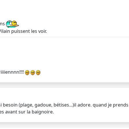
ins
ain puissent les voir.
iiiiennnn!!!!
si besoin (plage, gadoue, bétises...)il adore. quand je prends 
es avant sur la baignoire.