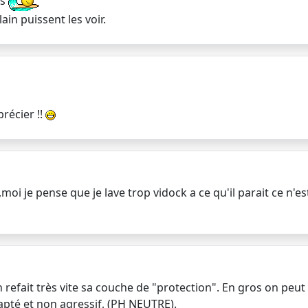
ns
in puissent les voir.
précier !!
,moi je pense que je lave trop vidock a ce qu'il parait ce n
refait très vite sa couche de "protection". En gros on peut m
apté et non agressif, (PH NEUTRE).