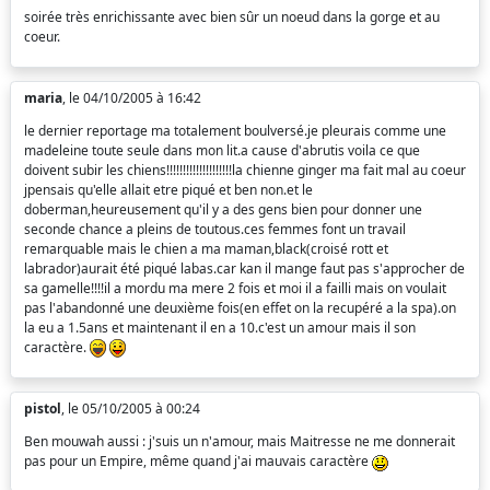
soirée très enrichissante avec bien sûr un noeud dans la gorge et au
coeur.
maria
, le 04/10/2005 à 16:42
le dernier reportage ma totalement boulversé.je pleurais comme une
madeleine toute seule dans mon lit.a cause d'abrutis voila ce que
doivent subir les chiens!!!!!!!!!!!!!!!!!!!!la chienne ginger ma fait mal au coeur
jpensais qu'elle allait etre piqué et ben non.et le
doberman,heureusement qu'il y a des gens bien pour donner une
seconde chance a pleins de toutous.ces femmes font un travail
remarquable mais le chien a ma maman,black(croisé rott et
labrador)aurait été piqué labas.car kan il mange faut pas s'approcher de
sa gamelle!!!!il a mordu ma mere 2 fois et moi il a failli mais on voulait
pas l'abandonné une deuxième fois(en effet on la recupéré a la spa).on
la eu a 1.5ans et maintenant il en a 10.c'est un amour mais il son
caractère.
pistol
, le 05/10/2005 à 00:24
Ben mouwah aussi : j'suis un n'amour, mais Maitresse ne me donnerait
pas pour un Empire, même quand j'ai mauvais caractère