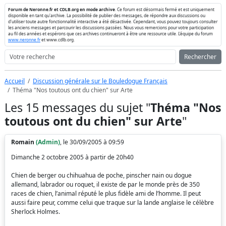
Forum de Neronne.fr et CDLB.org en mode archive
. Ce forum est désormais fermé et est uniquement
disponible en tant qu'archive. La possibilité de publier des messages, de répondre aux discussions ou
d'utiliser toute autre fonctionnalité interactive a été désactivée. Cependant, vous pouvez toujours consulter
les anciens messages et parcourir les discussions passées. Nous vous remercions pour votre participation
au fil des années et espérons que ces archives continueront à être une ressource utile. L'équipe du forum
www.neronne.fr
et www.cdlb.org.
Rechercher
Accueil
Discussion générale sur le Bouledogue Français
Théma "Nos toutous ont du chien" sur Arte
Les 15 messages du sujet "
Théma "Nos
toutous ont du chien" sur Arte
"
Romain
(Admin)
, le 30/09/2005 à 09:59
Dimanche 2 octobre 2005 à partir de 20h40
Chien de berger ou chihuahua de poche, pinscher nain ou dogue
allemand, labrador ou roquet, il existe de par le monde près de 350
races de chien, l’animal réputé le plus fidèle ami de l’homme. Il peut
aussi faire peur, comme celui que traque sur la lande anglaise le célèbre
Sherlock Holmes.