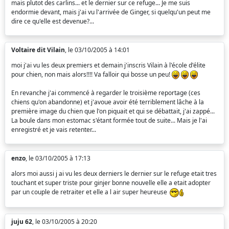
mais plutot des carlins... et le dernier sur ce refuge... Je me suis
endormie devant, mais j'ai vu l'arrivée de Ginger, si quelqu'un peut me
dire ce qu'elle est devenue?...
Voltaire dit Vilain
, le 03/10/2005 à 14:01
moi j'ai vu les deux premiers et demain j'inscris Vilain à l'école d'élite
pour chien, non mais alors!!!! Va falloir qui bosse un peu!
En revanche j'ai commencé à regarder le troisième reportage (ces
chiens qu'on abandonne) et j'avoue avoir été terriblement lâche à la
première image du chien que l'on piquait et qui se débattait, j'ai zappé...
La boule dans mon estomac s'étant formée tout de suite... Mais je l'ai
enregistré et je vais retenter...
enzo
, le 03/10/2005 à 17:13
alors moi aussi j ai vu les deux derniers le dernier sur le refuge etait tres
touchant et super triste pour ginjer bonne nouvelle elle a etait adopter
par un couple de retraiter et elle a l air super heureuse
juju 62
, le 03/10/2005 à 20:20