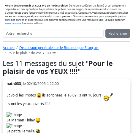
Forum de Neronne.fr et CDLB.org en mode archive
. Ce forum est désormais fermé et est uniquement
disponible en tant qu'archive. La possibilité de publier des messages, de répondre aux discussions ou
d'utiliser toute autre fonctionnalité interactive a été désactivée. Cependant, vous pouvez toujours consulter
les anciens messages et parcourir les discussions passées. Nous vous remercions pour votre participation
au fil des années et espérons que ces archives continueront à être une ressource utile. L'équipe du forum
www.neronne.fr
et www.cdlb.org.
Rechercher
Accueil
Discussion générale sur le Bouledogue Français
Pour le plaisir de vos YEUX !!!!
Les 11 messages du sujet "
Pour le
plaisir de vos YEUX !!!!
"
nath033
, le 02/10/2005 à 22:00
Et voici les Photos
ils sont nées le 16.09 ils ont 16 jours
ils ont les yeux ouverts !!!!!!
La Maman Tinlay
La petite Femelle