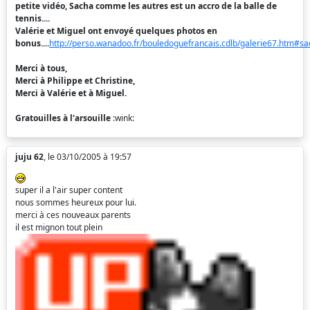
petite vidéo, Sacha comme les autres est un accro de la balle de
tennis....
Valérie et Miguel ont envoyé quelques photos en
bonus....
http://perso.wanadoo.fr/bouledoguefrancais.cdlb/galerie67.htm#s
Merci à tous,
Merci à Philippe et Christine,
Merci à Valérie et à Miguel.
Gratouilles à l'arsouille
:wink:
juju 62
, le 03/10/2005 à 19:57
super il a l'air super content
nous sommes heureux pour lui.
merci à ces nouveaux parents
il est mignon tout plein