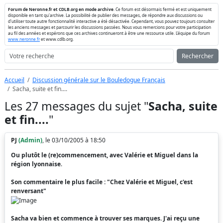
Forum de Neronne.fr et CDLB.org en mode archive
. Ce forum est désormais fermé et est uniquement
disponible en tant qu'archive. La possibilité de publier des messages, de répondre aux discussions ou
d'utiliser toute autre fonctionnalité interactive a été désactivée. Cependant, vous pouvez toujours consulter
les anciens messages et parcourir les discussions passées. Nous vous remercions pour votre participation
au fil des années et espérons que ces archives continueront à être une ressource utile. L'équipe du forum
www.neronne.fr
et www.cdlb.org.
Rechercher
Accueil
Discussion générale sur le Bouledogue Français
Sacha, suite et fin....
Les 27 messages du sujet "
Sacha, suite
et fin....
"
PJ
(Admin)
, le 03/10/2005 à 18:50
Ou plutôt le (re)commencement, avec Valérie et Miguel dans la
région lyonnaise
.
Son commentaire le plus facile : "Chez Valérie et Miguel, c'est
renversant"
Sacha va bien et commence à trouver ses marques. J'ai reçu une