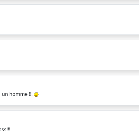
ens un homme !!!
ss!!!