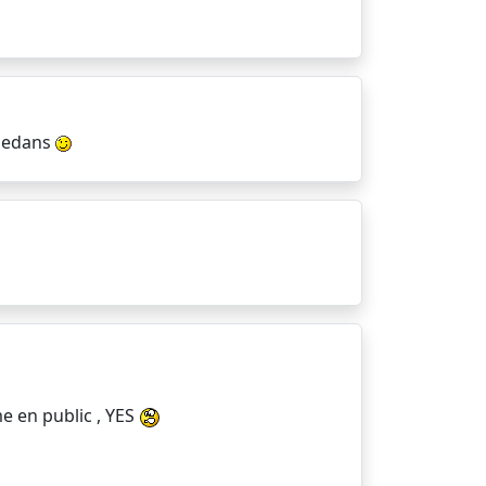
-dedans
me en public , YES