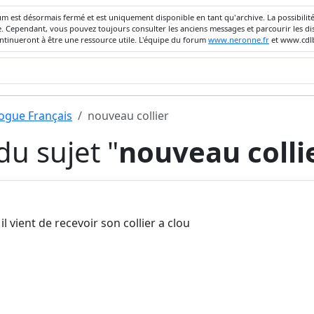
um est désormais fermé et est uniquement disponible en tant qu'archive. La possibili
ivée. Cependant, vous pouvez toujours consulter les anciens messages et parcourir les
ontinueront à être une ressource utile. L'équipe du forum
www.neronne.fr
et www.cdlb
dogue Français
nouveau collier
u sujet "
nouveau colli
 il vient de recevoir son collier a clou