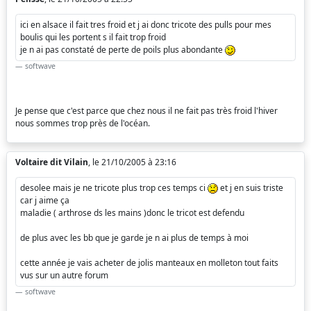
ici en alsace il fait tres froid et j ai donc tricote des pulls pour mes
boulis qui les portent s il fait trop froid
je n ai pas constaté de perte de poils plus abondante
softwave
Je pense que c'est parce que chez nous il ne fait pas très froid l'hiver
nous sommes trop près de l'océan.
Voltaire dit Vilain
, le 21/10/2005 à 23:16
desolee mais je ne tricote plus trop ces temps ci
et j en suis triste
car j aime ça
maladie ( arthrose ds les mains )donc le tricot est defendu
de plus avec les bb que je garde je n ai plus de temps à moi
cette année je vais acheter de jolis manteaux en molleton tout faits
vus sur un autre forum
softwave