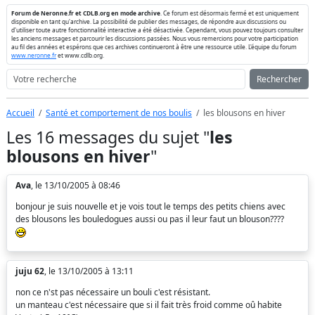
Forum de Neronne.fr et CDLB.org en mode archive
. Ce forum est désormais fermé et est uniquement
disponible en tant qu'archive. La possibilité de publier des messages, de répondre aux discussions ou
d'utiliser toute autre fonctionnalité interactive a été désactivée. Cependant, vous pouvez toujours consulter
les anciens messages et parcourir les discussions passées. Nous vous remercions pour votre participation
au fil des années et espérons que ces archives continueront à être une ressource utile. L'équipe du forum
www.neronne.fr
et www.cdlb.org.
Rechercher
Accueil
Santé et comportement de nos boulis
les blousons en hiver
Les 16 messages du sujet "
les
blousons en hiver
"
Ava
, le 13/10/2005 à 08:46
bonjour je suis nouvelle et je vois tout le temps des petits chiens avec
des blousons les bouledogues aussi ou pas il leur faut un blouson????
juju 62
, le 13/10/2005 à 13:11
non ce n'st pas nécessaire un bouli c'est résistant.
un manteau c'est nécessaire que si il fait très froid comme oû habite