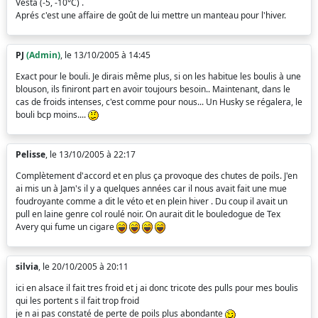
Vesta (-5, -10°C) .
Aprés c'est une affaire de goût de lui mettre un manteau pour l'hiver.
PJ
(Admin)
, le 13/10/2005 à 14:45
Exact pour le bouli. Je dirais même plus, si on les habitue les boulis à une
blouson, ils finiront part en avoir toujours besoin.. Maintenant, dans le
cas de froids intenses, c'est comme pour nous... Un Husky se régalera, le
bouli bcp moins....
Pelisse
, le 13/10/2005 à 22:17
Complètement d'accord et en plus ça provoque des chutes de poils. J'en
ai mis un à Jam's il y a quelques années car il nous avait fait une mue
foudroyante comme a dit le véto et en plein hiver . Du coup il avait un
pull en laine genre col roulé noir. On aurait dit le bouledogue de Tex
Avery qui fume un cigare
silvia
, le 20/10/2005 à 20:11
ici en alsace il fait tres froid et j ai donc tricote des pulls pour mes boulis
qui les portent s il fait trop froid
je n ai pas constaté de perte de poils plus abondante