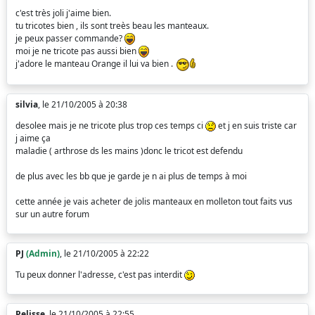
c'est très joli j'aime bien.
tu tricotes bien , ils sont treès beau les manteaux.
je peux passer commande?
moi je ne tricote pas aussi bien
j'adore le manteau Orange il lui va bien .
silvia
, le 21/10/2005 à 20:38
desolee mais je ne tricote plus trop ces temps ci
et j en suis triste car
j aime ça
maladie ( arthrose ds les mains )donc le tricot est defendu
de plus avec les bb que je garde je n ai plus de temps à moi
cette année je vais acheter de jolis manteaux en molleton tout faits vus
sur un autre forum
PJ
(Admin)
, le 21/10/2005 à 22:22
Tu peux donner l'adresse, c'est pas interdit
Pelisse
, le 21/10/2005 à 22:55