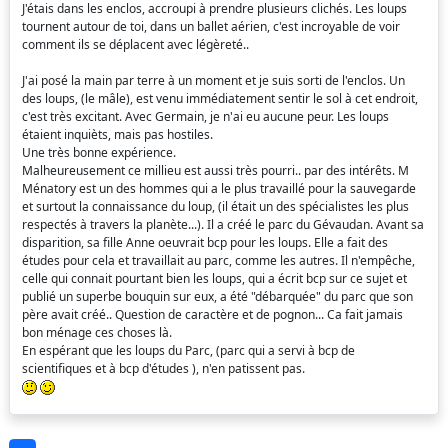
J'étais dans les enclos, accroupi à prendre plusieurs clichés. Les loups
tournent autour de toi, dans un ballet aérien, c'est incroyable de voir
comment ils se déplacent avec légèreté..
J'ai posé la main par terre à un moment et je suis sorti de l'enclos. Un
des loups, (le mâle), est venu immédiatement sentir le sol à cet endroit,
c'est très excitant. Avec Germain, je n'ai eu aucune peur. Les loups
étaient inquièts, mais pas hostiles.
Une très bonne expérience.
Malheureusement ce millieu est aussi très pourri.. par des intérêts. M
Ménatory est un des hommes qui a le plus travaillé pour la sauvegarde
et surtout la connaissance du loup, (il était un des spécialistes les plus
respectés à travers la planète...). Il a créé le parc du Gévaudan. Avant sa
disparition, sa fille Anne oeuvrait bcp pour les loups. Elle a fait des
études pour cela et travaillait au parc, comme les autres. Il n'empêche,
celle qui connait pourtant bien les loups, qui a écrit bcp sur ce sujet et
publié un superbe bouquin sur eux, a été "débarquée" du parc que son
père avait créé.. Question de caractère et de pognon... Ca fait jamais
bon ménage ces choses là.
En espérant que les loups du Parc, (parc qui a servi à bcp de
scientifiques et à bcp d'études ), n'en patissent pas.