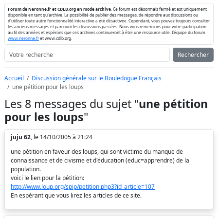
Forum de Neronne.fr et CDLB.org en mode archive
. Ce forum est désormais fermé et est uniquement
disponible en tant qu'archive. La possibilité de publier des messages, de répondre aux discussions ou
d'utiliser toute autre fonctionnalité interactive a été désactivée. Cependant, vous pouvez toujours consulter
les anciens messages et parcourir les discussions passées. Nous vous remercions pour votre participation
au fil des années et espérons que ces archives continueront à être une ressource utile. L'équipe du forum
www.neronne.fr
et www.cdlb.org.
Rechercher
Accueil
Discussion générale sur le Bouledogue Français
une pétition pour les loups
Les 8 messages du sujet "
une pétition
pour les loups
"
juju 62
, le 14/10/2005 à 21:24
une pétition en faveur des loups, qui sont victime du manque de
connaissance et de civisme et d'éducation (educ=apprendre) de la
population.
voici le lien pour la pétition:
http://www.loup.org/spip/petition.php3?id_article=107
En espérant que vous lirez les articles de ce site.