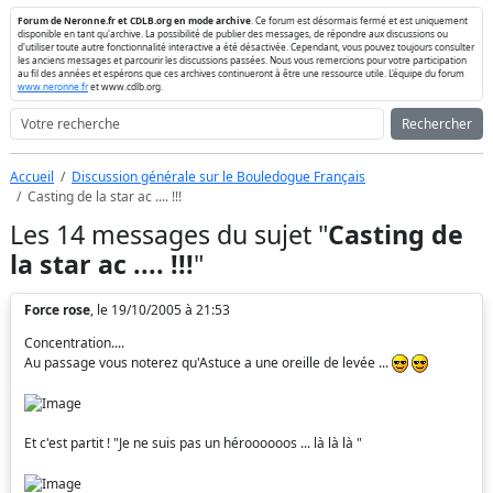
Forum de Neronne.fr et CDLB.org en mode archive
. Ce forum est désormais fermé et est uniquement
disponible en tant qu'archive. La possibilité de publier des messages, de répondre aux discussions ou
d'utiliser toute autre fonctionnalité interactive a été désactivée. Cependant, vous pouvez toujours consulter
les anciens messages et parcourir les discussions passées. Nous vous remercions pour votre participation
au fil des années et espérons que ces archives continueront à être une ressource utile. L'équipe du forum
www.neronne.fr
et www.cdlb.org.
Rechercher
Accueil
Discussion générale sur le Bouledogue Français
Casting de la star ac .... !!!
Les 14 messages du sujet "
Casting de
la star ac .... !!!
"
Force rose
, le 19/10/2005 à 21:53
Concentration....
Au passage vous noterez qu'Astuce a une oreille de levée ...
Et c'est partit ! "Je ne suis pas un héroooooos ... là là là "