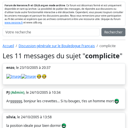
Forum de Neronne.fr et CDLB.org en mode archive
. Ce forum est désormais fermé et est uniquement
disponible en tant qu'archive. La possibilité de publier des messages, de répondre aux discussions ou
d'utiliser toute autre fonctionnalité interactive a été désactivée. Cependant, vous pouvez toujours consulter
les anciens messages et parcourir les discussions passées. Nous vous remercions pour votre participation
au fil des années et espérons que ces archives continueront à être une ressource utile. L'équipe du forum
www.neronne.fr
et www.cdlb.org.
Rechercher
Accueil
Discussion générale sur le Bouledogue Français
complicite
Les 11 messages du sujet "
complicite
"
enzo
, le 23/10/2005 à 20:37
PJ
(Admin)
, le 24/10/2005 à 10:34
Argggggg, bonjour les crevettes... Si tu bouges, t'es un homme mort
silvia
, le 24/10/2005 à 13:58
la position ideale pour bien dormir