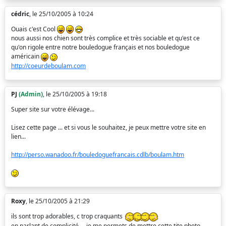
cédric
, le 25/10/2005 à 10:24
Ouais c'est Cool
nous aussi nos chien sont très complice et très sociable et qu'est ce
qu'on rigole entre notre bouledogue français et nos bouledogue
américain
http://coeurdeboulam.com
PJ
(Admin)
, le 25/10/2005 à 19:18
Super site sur votre élévage...
Lisez cette page ... et si vous le souhaitez, je peux mettre votre site en
lien...
http://perso.wanadoo.fr/bouledoguefrancais.cdlb/boulam.htm
Roxy
, le 25/10/2005 à 21:29
ils sont trop adorables, c trop craquants
en parlant de complicité ... je me permets de mettre cette tite photo