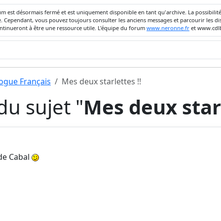
um est désormais fermé et est uniquement disponible en tant qu'archive. La possibili
ivée. Cependant, vous pouvez toujours consulter les anciens messages et parcourir les
ontinueront à être une ressource utile. L'équipe du forum
www.neronne.fr
et www.cdlb
dogue Français
Mes deux starlettes !!
u sujet "
Mes deux starl
 de Cabal