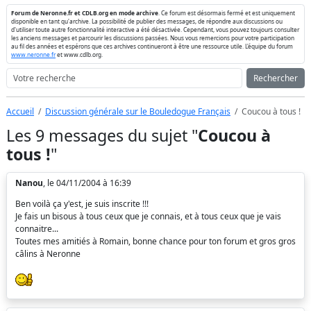
Forum de Neronne.fr et CDLB.org en mode archive
. Ce forum est désormais fermé et est uniquement
disponible en tant qu'archive. La possibilité de publier des messages, de répondre aux discussions ou
d'utiliser toute autre fonctionnalité interactive a été désactivée. Cependant, vous pouvez toujours consulter
les anciens messages et parcourir les discussions passées. Nous vous remercions pour votre participation
au fil des années et espérons que ces archives continueront à être une ressource utile. L'équipe du forum
www.neronne.fr
et www.cdlb.org.
Rechercher
Accueil
Discussion générale sur le Bouledogue Français
Coucou à tous !
Les 9 messages du sujet "
Coucou à
tous !
"
Nanou
, le 04/11/2004 à 16:39
Ben voilà ça y'est, je suis inscrite !!!
Je fais un bisous à tous ceux que je connais, et à tous ceux que je vais
connaitre...
Toutes mes amitiés à Romain, bonne chance pour ton forum et gros gros
câlins à Neronne