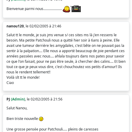
Bienvenue parmi nous.....................
nanou120
, le 02/02/2005 à 21:46
Salut tt le monde, je suis jms venue s/ ces sites ms là j'en ressens le
besoin. Ma petite Patchouli nous a quitté hier soir à 6ans à peine. Elle
avait une tumeur derrière les amygdales, c'est bête on ne pouvait pas la
sentir à la palpation.... Elle nous a apporté beaucoup de joie pendant ces
années passées avec nous.... ahlala toujours dans nos pates pour savoir
ce que l'on faisait, pour ne pas être seule, à chercher des calins.... Et bien
tout ce que je peux vous dire, c'est chouchoutez vos petits d'amour!! Ils
nous le rendent tellement!!
Voilà slt tt le monde!
Ciao
PJ
(Admin)
, le 02/02/2005 à 21:56
Salut Nanou,
Bien triste nouvelle
Une grosse pensée pour Patchouli..... pleins de caresses