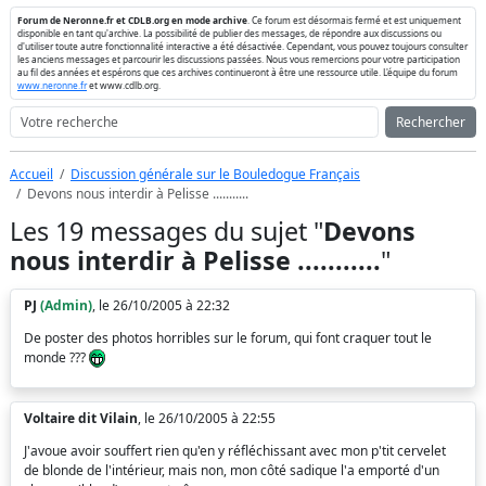
Forum de Neronne.fr et CDLB.org en mode archive
. Ce forum est désormais fermé et est uniquement
disponible en tant qu'archive. La possibilité de publier des messages, de répondre aux discussions ou
d'utiliser toute autre fonctionnalité interactive a été désactivée. Cependant, vous pouvez toujours consulter
les anciens messages et parcourir les discussions passées. Nous vous remercions pour votre participation
au fil des années et espérons que ces archives continueront à être une ressource utile. L'équipe du forum
www.neronne.fr
et www.cdlb.org.
Rechercher
Accueil
Discussion générale sur le Bouledogue Français
Devons nous interdir à Pelisse ...........
Les 19 messages du sujet "
Devons
nous interdir à Pelisse ...........
"
PJ
(Admin)
, le 26/10/2005 à 22:32
De poster des photos horribles sur le forum, qui font craquer tout le
monde ???
Voltaire dit Vilain
, le 26/10/2005 à 22:55
J'avoue avoir souffert rien qu'en y réfléchissant avec mon p'tit cervelet
de blonde de l'intérieur, mais non, mon côté sadique l'a emporté d'un