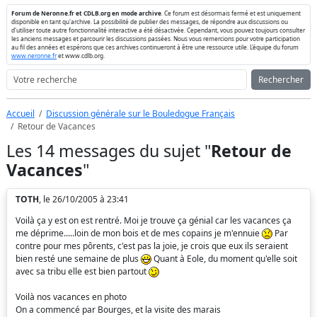
Forum de Neronne.fr et CDLB.org en mode archive
. Ce forum est désormais fermé et est uniquement
disponible en tant qu'archive. La possibilité de publier des messages, de répondre aux discussions ou
d'utiliser toute autre fonctionnalité interactive a été désactivée. Cependant, vous pouvez toujours consulter
les anciens messages et parcourir les discussions passées. Nous vous remercions pour votre participation
au fil des années et espérons que ces archives continueront à être une ressource utile. L'équipe du forum
www.neronne.fr
et www.cdlb.org.
Rechercher
Accueil
Discussion générale sur le Bouledogue Français
Retour de Vacances
Les 14 messages du sujet "
Retour de
Vacances
"
TOTH
, le 26/10/2005 à 23:41
Voilà ça y est on est rentré. Moi je trouve ça génial car les vacances ça
me déprime.....loin de mon bois et de mes copains je m'ennuie
Par
contre pour mes pôrents, c'est pas la joie, je crois que eux ils seraient
bien resté une semaine de plus
Quant à Eole, du moment qu'elle soit
avec sa tribu elle est bien partout
Voilà nos vacances en photo
On a commencé par Bourges, et la visite des marais