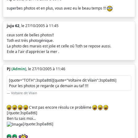
superbes photos et en plus, vous avez eu le beau temps !!!
juju 62
, le 27/10/2005 à 11:45
ceux sont de belles photos!!
Toth est très photogénique.
La photo des marais est jolie et celle oû Toth se repose aussi.
Eole a l'air d'apprécier la mer .
PJ
(Admin)
, le 27/10/2005 à 11:46
[quote="TOTH":3sp0a8t6][quote="Voltaire dit Vilain":3sp0a8t6]
Pour les photos je regarde ça demain au taf !!!!
Voltaire dit Vilain
C'est pas encore résolu ce problème
[/quote:3sp0a8t6]
Ben tu sais moi...
[/quote:3sp0a8t6]