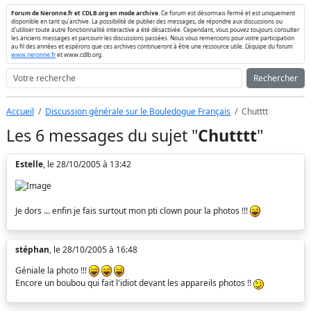
Forum de Neronne.fr et CDLB.org en mode archive
. Ce forum est désormais fermé et est uniquement
disponible en tant qu'archive. La possibilité de publier des messages, de répondre aux discussions ou
d'utiliser toute autre fonctionnalité interactive a été désactivée. Cependant, vous pouvez toujours consulter
les anciens messages et parcourir les discussions passées. Nous vous remercions pour votre participation
au fil des années et espérons que ces archives continueront à être une ressource utile. L'équipe du forum
www.neronne.fr
et www.cdlb.org.
Rechercher
Accueil
Discussion générale sur le Bouledogue Français
Chutttt
Les 6 messages du sujet "
Chutttt
"
Estelle
, le 28/10/2005 à 13:42
Je dors ... enfin je fais surtout mon pti clown pour la photos !!!
stéphan
, le 28/10/2005 à 16:48
Géniale la photo !!!
Encore un boubou qui fait l'idiot devant les appareils photos !!