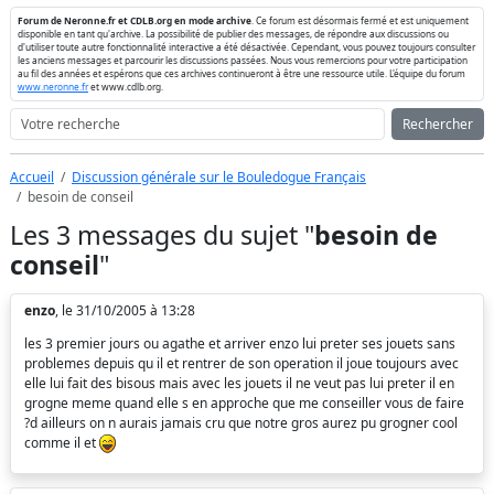
Forum de Neronne.fr et CDLB.org en mode archive
. Ce forum est désormais fermé et est uniquement
disponible en tant qu'archive. La possibilité de publier des messages, de répondre aux discussions ou
d'utiliser toute autre fonctionnalité interactive a été désactivée. Cependant, vous pouvez toujours consulter
les anciens messages et parcourir les discussions passées. Nous vous remercions pour votre participation
au fil des années et espérons que ces archives continueront à être une ressource utile. L'équipe du forum
www.neronne.fr
et www.cdlb.org.
Rechercher
Accueil
Discussion générale sur le Bouledogue Français
besoin de conseil
Les 3 messages du sujet "
besoin de
conseil
"
enzo
, le 31/10/2005 à 13:28
les 3 premier jours ou agathe et arriver enzo lui preter ses jouets sans
problemes depuis qu il et rentrer de son operation il joue toujours avec
elle lui fait des bisous mais avec les jouets il ne veut pas lui preter il en
grogne meme quand elle s en approche que me conseiller vous de faire
?d ailleurs on n aurais jamais cru que notre gros aurez pu grogner cool
comme il et