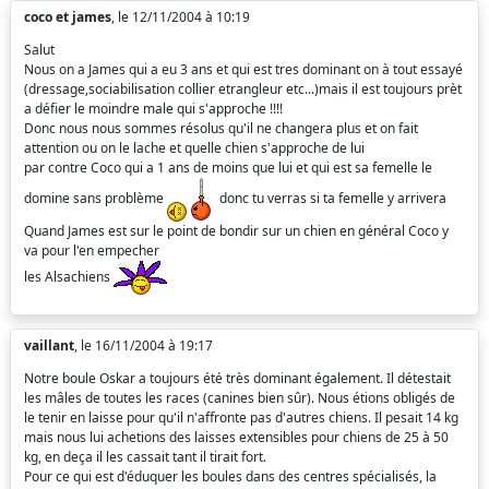
coco et james
, le 12/11/2004 à 10:19
Salut
Nous on a James qui a eu 3 ans et qui est tres dominant on à tout essayé
(dressage,sociabilisation collier etrangleur etc...)mais il est toujours prèt
a défier le moindre male qui s'approche !!!!
Donc nous nous sommes résolus qu'il ne changera plus et on fait
attention ou on le lache et quelle chien s'approche de lui
par contre Coco qui a 1 ans de moins que lui et qui est sa femelle le
domine sans problème
donc tu verras si ta femelle y arrivera
Quand James est sur le point de bondir sur un chien en général Coco y
va pour l'en empecher
les Alsachiens
vaillant
, le 16/11/2004 à 19:17
Notre boule Oskar a toujours été très dominant également. Il détestait
les mâles de toutes les races (canines bien sûr). Nous étions obligés de
le tenir en laisse pour qu'il n'affronte pas d'autres chiens. Il pesait 14 kg
mais nous lui achetions des laisses extensibles pour chiens de 25 à 50
kg, en deça il les cassait tant il tirait fort.
Pour ce qui est d'éduquer les boules dans des centres spécialisés, la