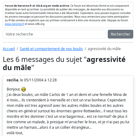
Forum de Neronne.fr et CDLB.org en mode archive
. Ce forum est désormais fermé et est uniquement
disponible en tant qu'archive. La possibilité de publier des messages, de répondre aux discussions ou
d'utiliser toute autre fonctionnalité interactive a été désactivée. Cependant, vous pouvez toujours consulter
les anciens messages et parcourir les discussions passées. Nous vous remercions pour votre participation
au fil des années et espérons que ces archives continueront à être une ressource utile. L'équipe du forum
www.neronne.fr
et www.cdlb.org.
Rechercher
Accueil
Santé et comportement de nos boulis
agressivité du mâle
Les 6 messages du sujet "
agressivité
du mâle
"
cecilia
, le 05/11/2004 à 12:28
Bonjour,
j'ai deux boules, un mâle Carlos de 1 an et demi et une femelle Mina de
4 mois... ils s'entendent à merveille et c'est un vrai bonheur. Cependant
mon mâle est tres agressif avec les autres mâles boules et les autres
chiens en général surtout les énormes genre Rottweiler... il veut tous les
mordre et les dominer c'est un vrai bagarreur... est ce normal? de plus il
tire comme un malade, à presque m'arracher le bras, et je n'ai pas pu lui
mettre un harnais...alors il a un collier étrangleur...
voilà tout,