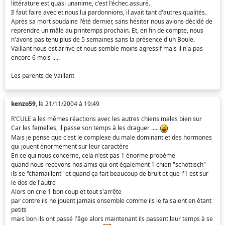
littérature est quasi unanime, c'est l'échec assuré.
Il faut faire avec et nous lui pardonnions, il avait tant d'autres qualités.
Après sa mort soudaine l'été dernier, sans hésiter nous avions décidé de
reprendre un mâle au printemps prochain. Et, en fin de compte, nous
n'avons pas tenu plus de 5 semaines sans la présence d'un Boule.
Vaillant nous est arrivé et nous semble moins agressif mais il n'a pas
encore 6 mois .....
Les parents de Vaillant
kenzo59
, le 21/11/2004 à 19:49
R'CULE a les mêmes réactions avec les autres chiens males bien sur
Car les femelles, il passe son temps à les draguer .....
Mais je pense que c'est le complexe du male dominant et des hormones
qui jouent énormement sur leur caractère
En ce qui nous concerne, cela n'est pas 1 énorme probème
quand nous recevons nos amis qui ont également 1 chien "schottisch"
ils se "chamaillent" et quand ça fait beaucoup de bruit et que l'1 est sur
le dos de l'autre
Alors on crie 1 bon coup et tout s'arrête
par contre ils ne jouent jamais ensemble comme ils le faisaient en étant
petits
mais bon ils ont passé l'âge alors maintenant ils passent leur temps à se