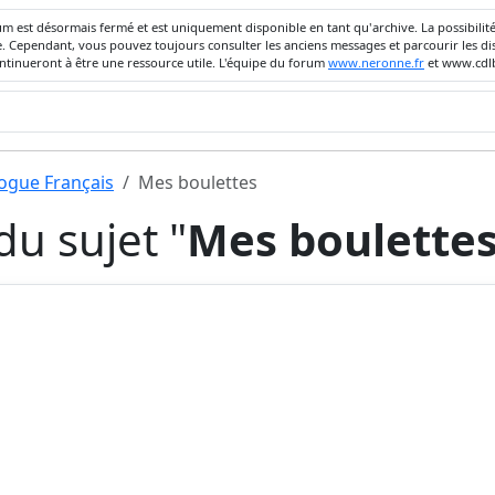
um est désormais fermé et est uniquement disponible en tant qu'archive. La possibili
ivée. Cependant, vous pouvez toujours consulter les anciens messages et parcourir les
ontinueront à être une ressource utile. L'équipe du forum
www.neronne.fr
et www.cdlb
dogue Français
Mes boulettes
u sujet "
Mes boulette