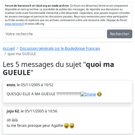
Forum de Neronne.fr et CDLB.org en mode archive
. Ce forum est désormais fermé et est uniquement
disponible en tant qu'archive. La possibilité de publier des messages, de répondre aux discussions ou
d'utiliser toute autre fonctionnalité interactive a été désactivée. Cependant, vous pouvez toujours consulter
les anciens messages et parcourir les discussions passées. Nous vous remercions pour votre participation
au fil des années et espérons que ces archives continueront à être une ressource utile. L'équipe du forum
www.neronne.fr
et www.cdlb.org.
Rechercher
Accueil
Discussion générale sur le Bouledogue Français
quoi ma GUEULE
Les 5 messages du sujet "
quoi ma
GUEULE
"
enzo
, le 05/11/2005 à 10:52
QUESQU ELLE A MA GUEULE ????????????????
juju 62
, le 05/11/2005 à 10:56
oh làlà
tu me ferais presque peur Agathe