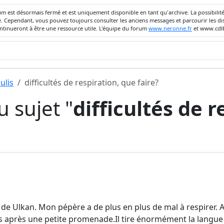
um est désormais fermé et est uniquement disponible en tant qu'archive. La possibili
ivée. Cependant, vous pouvez toujours consulter les anciens messages et parcourir les
ontinueront à être une ressource utile. L'équipe du forum
www.neronne.fr
et www.cdlb
ulis
difficultés de respiration, que faire?
 sujet "
difficultés de r
 de Ulkan. Mon pépère a de plus en plus de mal à respirer. Av
s après une petite promenade.Il tire énormément la langue