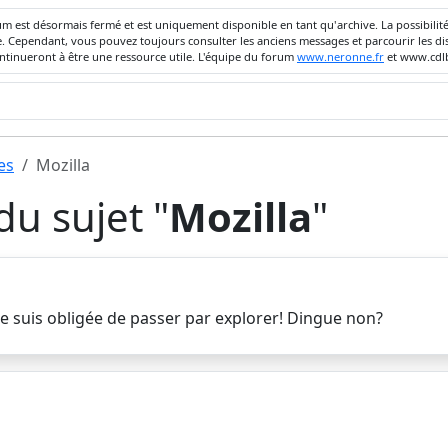
um est désormais fermé et est uniquement disponible en tant qu'archive. La possibili
ivée. Cependant, vous pouvez toujours consulter les anciens messages et parcourir les
ontinueront à être une ressource utile. L'équipe du forum
www.neronne.fr
et www.cdlb
es
Mozilla
u sujet "
Mozilla
"
je suis obligée de passer par explorer! Dingue non?