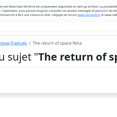
um est désormais fermé et est uniquement disponible en tant qu'archive. La possibili
ivée. Cependant, vous pouvez toujours consulter les anciens messages et parcourir les
ontinueront à être une ressource utile. L'équipe du forum
www.neronne.fr
et www.cdlb
dogue Français
The return of space Nina
 sujet "
The return of 