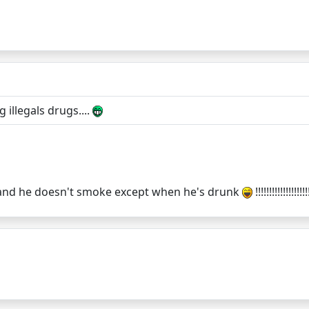
 illegals drugs....
!! and he doesn't smoke except when he's drunk
!!!!!!!!!!!!!!!!!!!