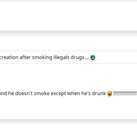
creation after smoking illegals drugs....
!! and he doesn't smoke except when he's drunk
!!!!!!!!!!!!!!!