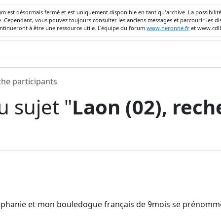
um est désormais fermé et est uniquement disponible en tant qu'archive. La possibili
ivée. Cependant, vous pouvez toujours consulter les anciens messages et parcourir les
ontinueront à être une ressource utile. L'équipe du forum
www.neronne.fr
et www.cdlb
che participants
 sujet "
Laon (02), rec
e Stéphanie et mon bouledogue français de 9mois se prénomm