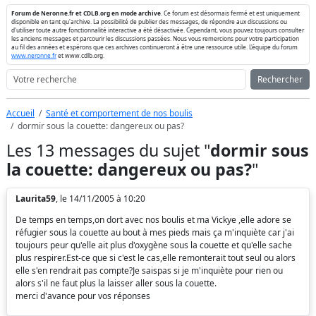
Forum de Neronne.fr et CDLB.org en mode archive
. Ce forum est désormais fermé et est uniquement
disponible en tant qu'archive. La possibilité de publier des messages, de répondre aux discussions ou
d'utiliser toute autre fonctionnalité interactive a été désactivée. Cependant, vous pouvez toujours consulter
les anciens messages et parcourir les discussions passées. Nous vous remercions pour votre participation
au fil des années et espérons que ces archives continueront à être une ressource utile. L'équipe du forum
www.neronne.fr
et www.cdlb.org.
Rechercher
Accueil
Santé et comportement de nos boulis
dormir sous la couette: dangereux ou pas?
Les 13 messages du sujet "
dormir sous
la couette: dangereux ou pas?
"
Laurita59
, le 14/11/2005 à 10:20
De temps en temps,on dort avec nos boulis et ma Vickye ,elle adore se
réfugier sous la couette au bout à mes pieds mais ça m'inquiète car j'ai
toujours peur qu'elle ait plus d'oxygène sous la couette et qu'elle sache
plus respirer.Est-ce que si c'est le cas,elle remonterait tout seul ou alors
elle s'en rendrait pas compte?Je saispas si je m'inquiète pour rien ou
alors s'il ne faut plus la laisser aller sous la couette.
merci d'avance pour vos réponses