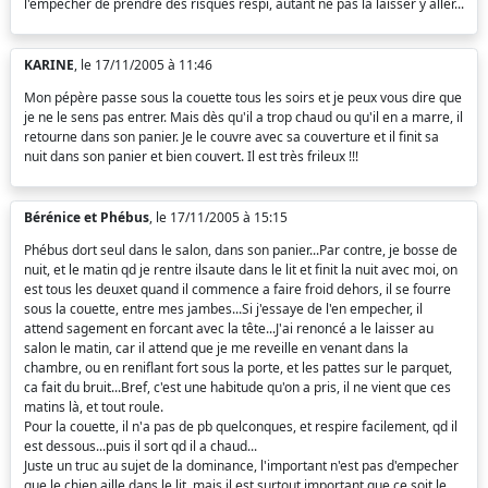
l'empêcher de prendre des risques respi, autant ne pas la laisser y aller...
KARINE
, le 17/11/2005 à 11:46
Mon pépère passe sous la couette tous les soirs et je peux vous dire que
je ne le sens pas entrer. Mais dès qu'il a trop chaud ou qu'il en a marre, il
retourne dans son panier. Je le couvre avec sa couverture et il finit sa
nuit dans son panier et bien couvert. Il est très frileux !!!
Bérénice et Phébus
, le 17/11/2005 à 15:15
Phébus dort seul dans le salon, dans son panier...Par contre, je bosse de
nuit, et le matin qd je rentre ilsaute dans le lit et finit la nuit avec moi, on
est tous les deuxet quand il commence a faire froid dehors, il se fourre
sous la couette, entre mes jambes...Si j'essaye de l'en empecher, il
attend sagement en forcant avec la tête...J'ai renoncé a le laisser au
salon le matin, car il attend que je me reveille en venant dans la
chambre, ou en reniflant fort sous la porte, et les pattes sur le parquet,
ca fait du bruit...Bref, c'est une habitude qu'on a pris, il ne vient que ces
matins là, et tout roule.
Pour la couette, il n'a pas de pb quelconques, et respire facilement, qd il
est dessous...puis il sort qd il a chaud...
Juste un truc au sujet de la dominance, l'important n'est pas d'empecher
que le chien aille dans le lit, mais il est surtout important que ce soit le