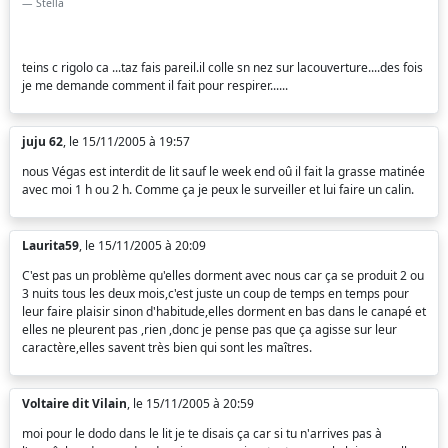
Stella
teins c rigolo ca ...taz fais pareil.il colle sn nez sur lacouverture....des fois
je me demande comment il fait pour respirer......
juju 62
, le 15/11/2005 à 19:57
nous Végas est interdit de lit sauf le week end oû il fait la grasse matinée
avec moi 1 h ou 2 h. Comme ça je peux le surveiller et lui faire un calin.
Laurita59
, le 15/11/2005 à 20:09
C'est pas un problème qu'elles dorment avec nous car ça se produit 2 ou
3 nuits tous les deux mois,c'est juste un coup de temps en temps pour
leur faire plaisir sinon d'habitude,elles dorment en bas dans le canapé et
elles ne pleurent pas ,rien ,donc je pense pas que ça agisse sur leur
caractère,elles savent très bien qui sont les maîtres.
Voltaire dit Vilain
, le 15/11/2005 à 20:59
moi pour le dodo dans le lit je te disais ça car si tu n'arrives pas à