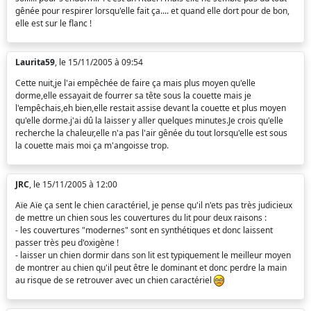
gênée pour respirer lorsqu'elle fait ça.... et quand elle dort pour de bon,
elle est sur le flanc !
Laurita59
, le 15/11/2005 à 09:54
Cette nuit,je l'ai empêchée de faire ça mais plus moyen qu'elle
dorme,elle essayait de fourrer sa tête sous la couette mais je
l'empêchais,eh bien,elle restait assise devant la couette et plus moyen
qu'elle dorme.j'ai dû la laisser y aller quelques minutes.Je crois qu'elle
recherche la chaleur,elle n'a pas l'air gênée du tout lorsqu'elle est sous
la couette mais moi ça m'angoisse trop.
JRC
, le 15/11/2005 à 12:00
Aïe Aïe ça sent le chien caractériel, je pense qu'il n'ets pas très judicieux
de mettre un chien sous les couvertures du lit pour deux raisons :
- les couvertures "modernes" sont en synthétiques et donc laissent
passer très peu d'oxigène !
- laisser un chien dormir dans son lit est typiquement le meilleur moyen
de montrer au chien qu'il peut être le dominant et donc perdre la main
au risque de se retrouver avec un chien caractériel