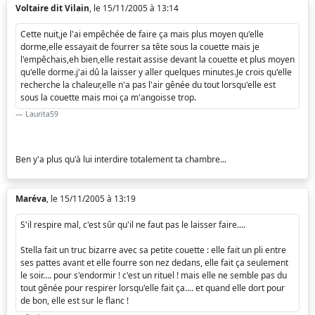
Voltaire dit Vilain
, le 15/11/2005 à 13:14
Cette nuit,je l'ai empêchée de faire ça mais plus moyen qu'elle
dorme,elle essayait de fourrer sa tête sous la couette mais je
l'empêchais,eh bien,elle restait assise devant la couette et plus moyen
qu'elle dorme.j'ai dû la laisser y aller quelques minutes.Je crois qu'elle
recherche la chaleur,elle n'a pas l'air gênée du tout lorsqu'elle est
sous la couette mais moi ça m'angoisse trop.
Laurita59
Ben y'a plus qu'à lui interdire totalement ta chambre...
Maréva
, le 15/11/2005 à 13:19
S'il respire mal, c'est sûr qu'il ne faut pas le laisser faire....
Stella fait un truc bizarre avec sa petite couette : elle fait un pli entre
ses pattes avant et elle fourre son nez dedans, elle fait ça seulement
le soir.... pour s'endormir ! c'est un rituel ! mais elle ne semble pas du
tout gênée pour respirer lorsqu'elle fait ça.... et quand elle dort pour
de bon, elle est sur le flanc !