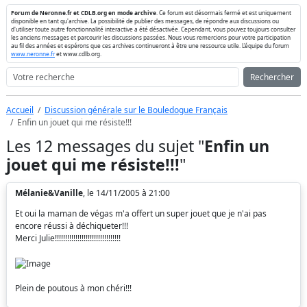
Forum de Neronne.fr et CDLB.org en mode archive
. Ce forum est désormais fermé et est uniquement
disponible en tant qu'archive. La possibilité de publier des messages, de répondre aux discussions ou
d'utiliser toute autre fonctionnalité interactive a été désactivée. Cependant, vous pouvez toujours consulter
les anciens messages et parcourir les discussions passées. Nous vous remercions pour votre participation
au fil des années et espérons que ces archives continueront à être une ressource utile. L'équipe du forum
www.neronne.fr
et www.cdlb.org.
Rechercher
Accueil
Discussion générale sur le Bouledogue Français
Enfin un jouet qui me résiste!!!
Les 12 messages du sujet "
Enfin un
jouet qui me résiste!!!
"
Mélanie&Vanille
, le 14/11/2005 à 21:00
Et oui la maman de végas m'a offert un super jouet que je n'ai pas
encore réussi à déchiqueter!!!
Merci Julie!!!!!!!!!!!!!!!!!!!!!!!!!!!!!!!!
Plein de poutous à mon chéri!!!