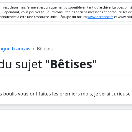
um est désormais fermé et est uniquement disponible en tant qu'archive. La possibili
ivée. Cependant, vous pouvez toujours consulter les anciens messages et parcourir les
ontinueront à être une ressource utile. L'équipe du forum
www.neronne.fr
et www.cdlb
dogue Français
Bêtises
u sujet "
Bêtises
"
 boulis vous ont faites les premiers mois, je serai curieuse 