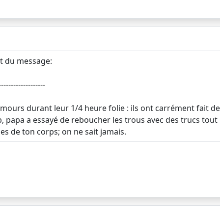
et du message:
-------------------
ours durant leur 1/4 heure folie : ils ont carrément fait des
p, papa a essayé de reboucher les trous avec des trucs tout b
ies de ton corps; on ne sait jamais.